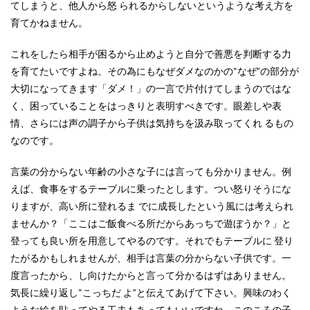
てしまうと、他人から怒 られるからしないというような考え方を
育てかねません。
これをしたら相手が困るから止めようと自分で善悪を判断する力
を育てたいですよね。その為にもなぜダメなのかの“なぜ”の部分が
大切になってきます「ダメ！」の一言で片付けてしまうのではな
く、困っていることをはっきりと表明すべきです。眼差しや表
情、さらには声の調子から子供は気持ちを汲み取ってくれ るもの
なのです。
言葉の分からない年齢の小さな子には言っても分かりません。例
えば、食事をするテーブルに乗ったとします。つい怒りそうにな
りますが、高い所に登れるま でに成長したという風には考えられ
ませんか？「ここはご飯食べる所だからあっちで遊ぼうか？」と
登っても良い所を用意してやるのです。それでもテーブルに 登り
たがるかもしれませんが、相手は言葉の分からない子供です。一
度言ったから、し向けたからと言って分かるはずはありません。
気長に繰り返し“こっちだ よ”と伝えてあげて下さい。興味のわく
ような絵を貼ってやる工夫もあってもいいですね。このころの子