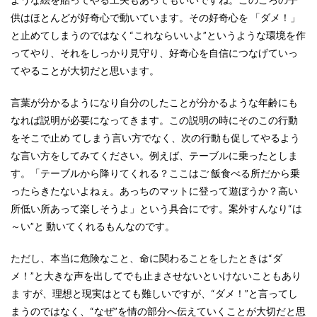
供はほとんどが好奇心で動いています。その好奇心を 「ダメ！」
と止めてしまうのではなく“これならいいよ”というような環境を作
ってやり、それをしっかり見守り、好奇心を自信につなげていっ
てやることが大切だと思います。
言葉が分かるようになり自分のしたことが分かるような年齢にも
なれば説明が必要になってきます。この説明の時にそのこの行動
をそこで止め てしまう言い方でなく、次の行動も促してやるよう
な言い方をしてみてください。例えば、テーブルに乗ったとしま
す。「テーブルから降りてくれる？ここはご 飯食べる所だから乗
ったらきたないよねぇ。あっちのマットに登って遊ぼうか？高い
所低い所あって楽しそうよ」という具合にです。案外すんなり“は
～い”と 動いてくれるもんなのです。
ただし、本当に危険なこと、命に関わることをしたときは“ダ
メ！”と大きな声を出してでも止まさせないといけないこともあり
ま すが、理想と現実はとても難しいですが、“ダメ！”と言ってし
まうのではなく、“なぜ”を情の部分へ伝えていくことが大切だと思