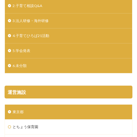
2.子育て相談Q&A
3.法人研修・海外研修
4.子育てひろば21活動
5.学会発表
6.未分類
運営施設
東京都
とちょう保育園