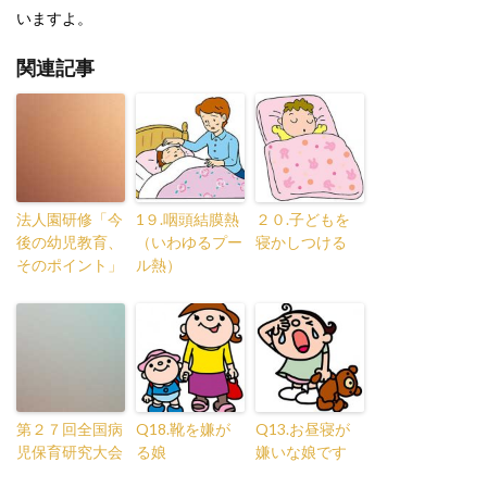
いますよ。
関連記事
法人園研修「今
1９.咽頭結膜熱
２０.子どもを
後の幼児教育、
（いわゆるプー
寝かしつける
そのポイント」
ル熱）
第２７回全国病
Q18.靴を嫌が
Q13.お昼寝が
児保育研究大会
る娘
嫌いな娘です