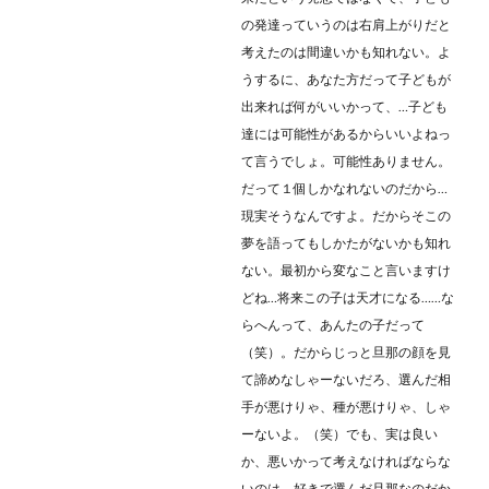
の発達っていうのは右肩上がりだと
考えたのは間違いかも知れない。よ
うするに、あなた方だって子どもが
出来れば何がいいかって、…子ども
達には可能性があるからいいよねっ
て言うでしょ。可能性ありません。
だって１個しかなれないのだから…
現実そうなんですよ。だからそこの
夢を語ってもしかたがないかも知れ
ない。最初から変なこと言いますけ
どね…将来この子は天才になる……な
らへんって、あんたの子だって
（笑）。だからじっと旦那の顔を見
て諦めなしゃーないだろ、選んだ相
手が悪けりゃ、種が悪けりゃ、しゃ
ーないよ。（笑）でも、実は良い
か、悪いかって考えなければならな
いのは、好きで選んだ旦那なのだか