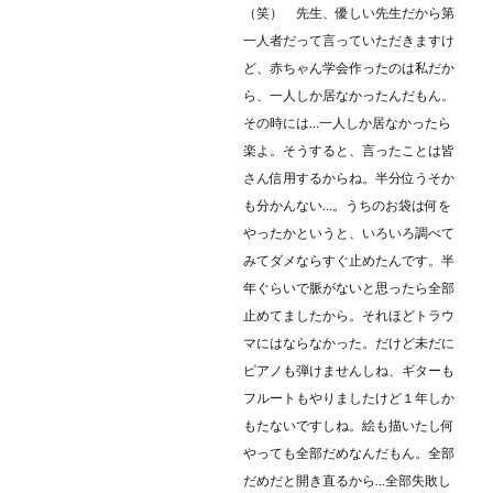
（笑） 先生、優しい先生だから第
一人者だって言っていただきますけ
ど、赤ちゃん学会作ったのは私だか
ら、一人しか居なかったんだもん。
その時には…一人しか居なかったら
楽よ。そうすると、言ったことは皆
さん信用するからね。半分位うそか
も分かんない…。うちのお袋は何を
やったかというと、いろいろ調べて
みてダメならすぐ止めたんです。半
年ぐらいで脈がないと思ったら全部
止めてましたから。それほどトラウ
マにはならなかった。だけど未だに
ピアノも弾けませんしね、ギターも
フルートもやりましたけど１年しか
もたないですしね。絵も描いたし何
やっても全部だめなんだもん。全部
だめだと開き直るから…全部失敗し