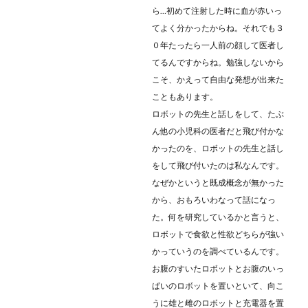
ら…初めて注射した時に血が赤いっ
てよく分かったからね。それでも３
０年たったら一人前の顔して医者し
てるんですからね。勉強しないから
こそ、かえって自由な発想が出来た
こともあります。
ロボットの先生と話しをして、たぶ
ん他の小児科の医者だと飛び付かな
かったのを、ロボットの先生と話し
をして飛び付いたのは私なんです。
なぜかというと既成概念が無かった
から、おもろいわなって話になっ
た。何を研究しているかと言うと、
ロボットで食欲と性欲どちらが強い
かっていうのを調べているんです。
お腹のすいたロボットとお腹のいっ
ぱいのロボットを置いといて、向こ
うに雄と雌のロボットと充電器を置