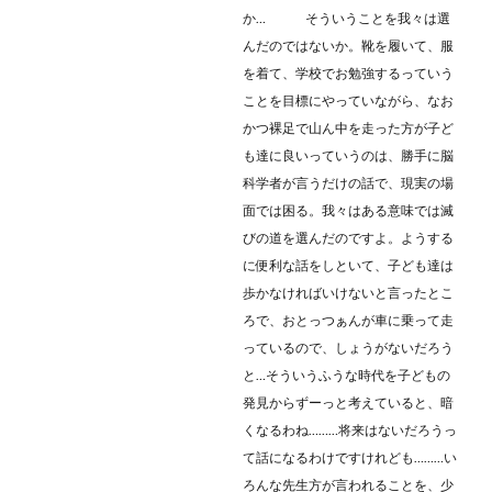
か… そういうことを我々は選
んだのではないか。靴を履いて、服
を着て、学校でお勉強するっていう
ことを目標にやっていながら、なお
かつ裸足で山ん中を走った方が子ど
も達に良いっていうのは、勝手に脳
科学者が言うだけの話で、現実の場
面では困る。我々はある意味では滅
びの道を選んだのですよ。ようする
に便利な話をしといて、子ども達は
歩かなければいけないと言ったとこ
ろで、おとっつぁんが車に乗って走
っているので、しょうがないだろう
と…そういうふうな時代を子どもの
発見からずーっと考えていると、暗
くなるわね………将来はないだろうっ
て話になるわけですけれども………い
ろんな先生方が言われることを、少