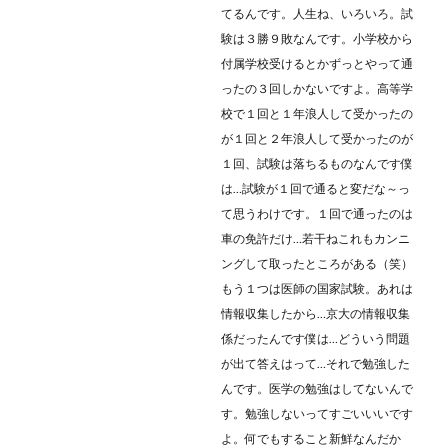
てるんです。人生ね、いろいろ。試
験は３勝９敗なんです。小学校から
付属学校受けるとかずっとやって通
ったの３回しかないですよ。高等学
校で１回と１年浪人して受かったの
が１回と２年浪人して受かったのが
１回、試験は落ちるものなんです僕
は…試験が１回で通ると変だな～っ
て思うわけです。１回で通ったのは
車の免許だけ…若干ねこれもカンニ
ングして取ったところがある（笑）
もう１つは医師の国家試験。あれは
情報収集したから…京大の情報収集
係だったんです僕は…どういう問題
が出て答えはって…それで勉強した
んです。医学の勉強はしてないんで
す。勉強しないってすごいいいです
よ。何でもすること新鮮なんだか