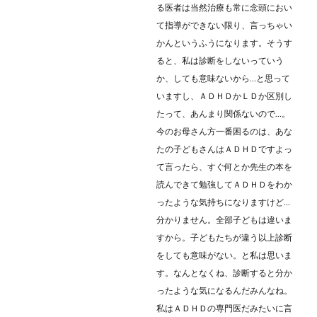
る医者は当然治療も常に念頭におい
て指導ができない限り、言っちゃい
かんというふうになります。そうす
ると、私は診断をしないっていう
か、しても意味ないから…と思って
いますし、ＡＤＨＤかＬＤか区別し
たって、あんまり関係ないので…。
今のお母さん方一番困るのは、あな
たの子どもさんはＡＤＨＤですよっ
て言ったら、すぐ何とか先生の本を
読んできて勉強してＡＤＨＤをわか
ったような気持ちになりますけど…
分かりません。全部子どもは違いま
すから。子どもたちが違う以上診断
をしても意味がない。と私は思いま
す。なんとなくね、診断すると分か
ったような気になるんだみんなね。
私はＡＤＨＤの専門医だみたいに言