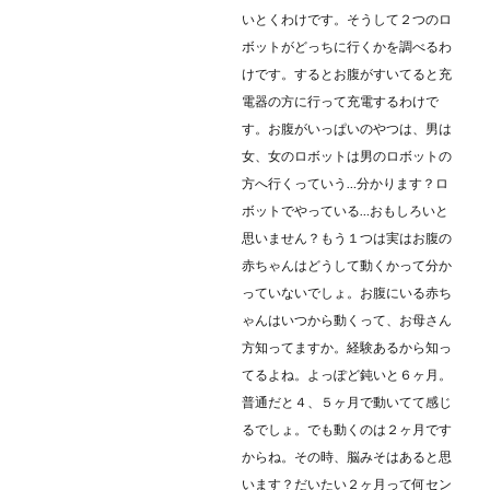
いとくわけです。そうして２つのロ
ボットがどっちに行くかを調べるわ
けです。するとお腹がすいてると充
電器の方に行って充電するわけで
す。お腹がいっぱいのやつは、男は
女、女のロボットは男のロボットの
方へ行くっていう…分かります？ロ
ボットでやっている…おもしろいと
思いません？もう１つは実はお腹の
赤ちゃんはどうして動くかって分か
っていないでしょ。お腹にいる赤ち
ゃんはいつから動くって、お母さん
方知ってますか。経験あるから知っ
てるよね。よっぽど鈍いと６ヶ月。
普通だと４、５ヶ月で動いてて感じ
るでしょ。でも動くのは２ヶ月です
からね。その時、脳みそはあると思
います？だいたい２ヶ月って何セン