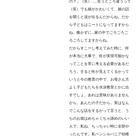
の？」（笑）……笑うところ違うって
（笑）でも娘がかわいくて、娘の話
を聞くと涙が出るんだからね。だか
ら子どもはニートになってますから
ね。働かずに…家の中でごろごろご
ろごろしてますからね。
だからすこーし考えてみた時に、何
が本当に大事で、何が実現可能かな
ってことを常に考える必要があるだ
ろう。すると何が見えてくるかって
いうと今の教育の中で、お母さん方
よく子どもたちを水泳教室とかに出
すでしょ。あれは意味がありません
から。あんたの子だから。実はなん
でこんな話をするかって言うと、う
ちのお袋はめちゃくちゃ諦めのいい
人で、私ね、ちっちゃい時に全部や
ったんです。私ペンシルバニア幼稚