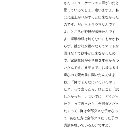
さんコミュニケーション障がいだと
思っているでしょ。違いますよ。私
はね逆上がりがずっと出来なかった
のです。だからトラウマなんです
よ。ところが野球が出来たんです
よ。運動神経は鈍くないにもかかわ
らず、跳び箱が跳べなくてマットが
回れなくて鉄棒が出来なかったの
で、家庭教師が小学校３年生からつ
いたんです。６年まで。お袋は８４
歳なので死ぬ前に聞いたんですよ
ね。「何でそんなにいろいろやっ
た？」って言ったら、ひとこと「試
したかった」。ついでに「どうだっ
た？」って言ったら「全部ダメだっ
た」って…俺は全部ダメな子かなっ
て…あなた方は全部ダメだった子の
講演を聴いているわけですよ。