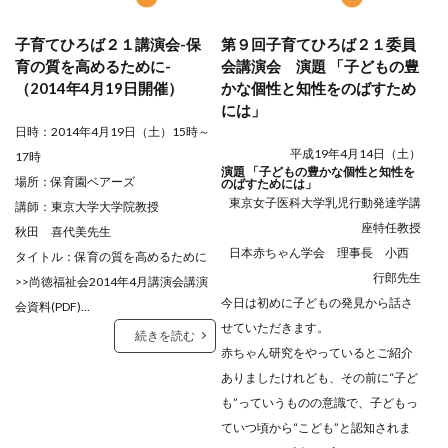
子育てひろば２１講演会-保
第９回子育てひろば２１委員
育の質を高めるために-
会講演会 演題 「子どもの豊
（2014年4月19日開催）
かな個性と知性をのばすため
には」
日時：2014年4月19日（土）15時～
平成19年4月14日（土）
17時
演題 「子どもの豊かな個性と知性を
場所：保育園ベアーズ
のばすためには」
東京女子医科大学乳児行動発達学講
講師：東京大学大学院教授
座特任教授
秋田 喜代美先生
日本赤ちゃん学会 理事長 小西
タイトル：保育の質を高めるために
行郎先生
>>
尚徳福祉会2014年4月講演会講演
今日は初めに子どもの発見から話さ
会資料
(PDF)…
せていただきます。
続きを読む
赤ちゃん研究をやっているとご紹介
ありましたけれども、その前に“子ど
も”っていうものの意識で、子どもっ
ていつ頃から“こども”と認知されま