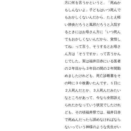
方に何を言うかというと、「死ぬか
もしんないよ」子どもはいつ死んで
もおかしくないんだから、たとえ軽
い肺炎だろうと風邪だろうと入院す
るときにはお母さん方に「いつ死ん
でもおかしくないんだから、覚悟し
てね」って言う、そうするとお母さ
ん方は「そうですか」って言うかん
じでした。実は福井日赤にいる医者
の２年目から３年目の間の２年間勤
めましたけれども、死亡診断書をそ
の時に３０枚書いたんです。１日に
２人死んだとか、３人死んだみたい
なところがあって、今なら全部訴え
られたかなっていう状況でしたけれ
ども、その頃福井県では、福井日赤
で死ぬんだったら諦めなければなら
ないっていう神様のような先生がい