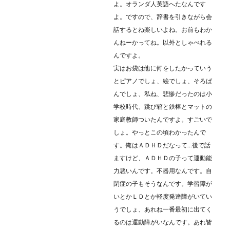
よ。オランダ人英語へたなんです
よ。ですので、辞書を引きながら会
話するとね楽しいよね。お前もわか
んねーかってね。以外としゃべれる
んですよ。
実はお袋は他に何をしたかっていう
とピアノでしょ、絵でしょ、そろば
んでしょ、私ね、悲惨だったのは小
学校時代、跳び箱と鉄棒とマットの
家庭教師ついたんですよ。すごいで
しょ。やっとこの頃わかったんで
す。俺はＡＤＨＤだなって…後で話
ますけど、ＡＤＨＤの子って運動能
力悪いんです。不器用なんです。自
閉症の子もそうなんです。学習障が
いとかＬＤとか軽度発達障がいてい
うでしょ、あれね一番最初に出てく
るのは運動障がいなんです。あれ皆