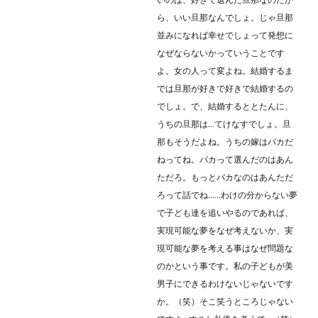
ら、いい旦那なんでしょ。じゃ旦那
並みになれば幸せでしょって発想に
なぜならないかっていうことです
よ。女の人って変よね。結婚するま
では旦那が好きで好きで結婚するの
でしょ。で、結婚するととたんに、
うちの旦那は…てけなすでしょ。旦
那もそうだよね。うちの嫁はバカだ
ねってね。バカって選んだのはあん
ただろ。もっとバカなのはあんただ
ろって話でね……わけの分からない夢
で子ども達を追いやるのであれば、
実現可能な夢をなぜ考えないか、実
現可能な夢を考える事はなぜ問題な
のかという事です。私の子どもが美
男子にできるわけないじゃないです
か。（笑）そこ笑うところじゃない