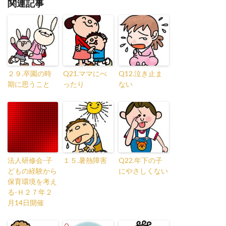
関連記事
２９.卒園の時
Q21.ママにべ
Q12.泣き止ま
期に思うこと
ったり
ない
法人研修会-子
１５.暑熱障害
Q22.年下の子
どもの経験から
にやさしくない
保育環境を考え
る-Ｈ２７年２
月14日開催