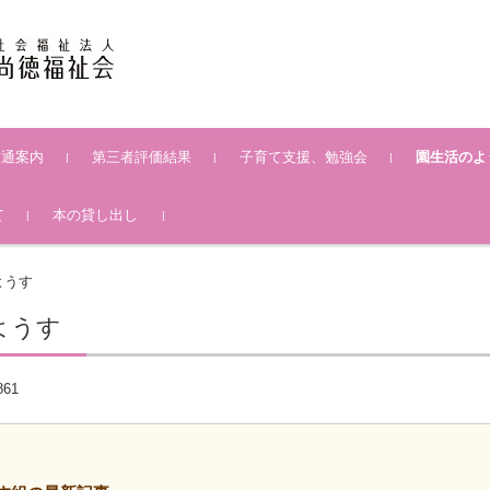
交通案内
第三者評価結果
子育て支援、勉強会
園生活のよ
おたより一覧
保育日誌一覧
月のまとめ一
みんなの写真
て
本の貸し出し
ようす
ようす
861