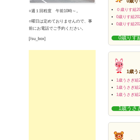
0歳り
０歳りす組20
○週１回程度 午前10時～。
0歳りす組20
○曜日は定めておりませんので、事
0歳りす組20
前にお電話でご予約ください。
0歳りす
[/su_box]
1歳
1歳うさぎ組2
1歳うさぎ組2
1歳うさぎ組2
1歳うさ