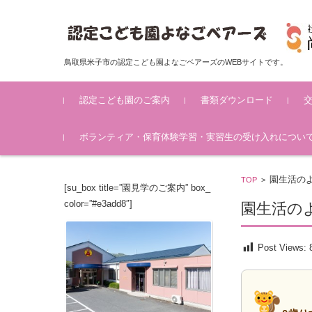
鳥取県米子市の認定こども園よなごベアーズのWEBサイトです。
コンテンツに移動
認定こども園のご案内
書類ダウンロード
認定こども園概要
認定こども園ベアーズの特
保育所保育指針について
認定こども園ベアーズのし
ボランティア・保育体験学習・実習生の受け入れについ
色
おり
園生活の
TOP
>
[su_box title=”園見学のご案内” box_
color=”#e3add8″]
園生活の
Post Views: