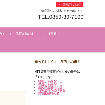
緊急時ブログ
保育園へのお問い合わせはこちら
TEL:0859-39-7100
うす
保育参加だより
行事案内
覧
一覧
知っておこう！ 災害への備え
NTT災害用伝言ダイヤルの番号は
「171」です
地震から身を守る
津波から身を守る
国民保護情報とは
防災速報を受け取る
帰宅困難時の備え