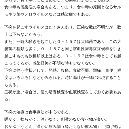
食中毒も感染症の場合もある。つまり、食中毒の原因となるサル
モネラ菌やノロウイルスなどは感染症でもある。
下痢を起こすウイルスはたくさんあり、正確な数は不明だが、数
十は下らないだろう。
また、一時大騒ぎを起こしたＯ－１５７は大腸菌であり、この大
腸菌の種類も多く、Ｏ－１５７と同じ溶血性尿毒症症候群を引き
起こすものも数種類以上はある。Ｏ－１５７は食中毒としても起
こってくるが、感染経路が不明な時も少なくない。
下痢に伴う症状として、発熱、腹痛、食欲不振、頭痛、血便（程
度はいろいろ）などがみられる。時に嘔吐が一緒に出現すること
もある。
症状が重い場合は、便の培養検査や血液検査をしておく必要もあ
る。
下痢の治療は食事療法が中心である。
暖かく、軟らかく、油がなく、刺激のない食べ物が良い。
おかゆ、うどん、温かい飲み物（冷たくない飲み物）、揚げ物は