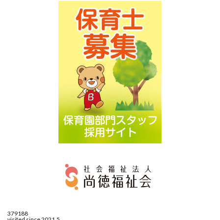
379188
visited since 2021.5