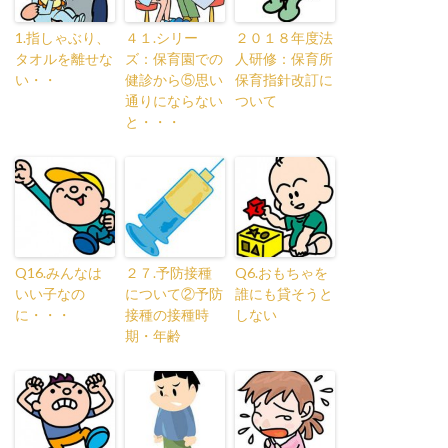
1.指しゃぶり、
４１.シリー
２０１８年度法
タオルを離せな
ズ：保育園での
人研修：保育所
い・・
健診から⑤思い
保育指針改訂に
通りにならない
ついて
と・・・
Q16.みんなは
２７.予防接種
Q6.おもちゃを
いい子なの
について②予防
誰にも貸そうと
に・・・
接種の接種時
しない
期・年齢