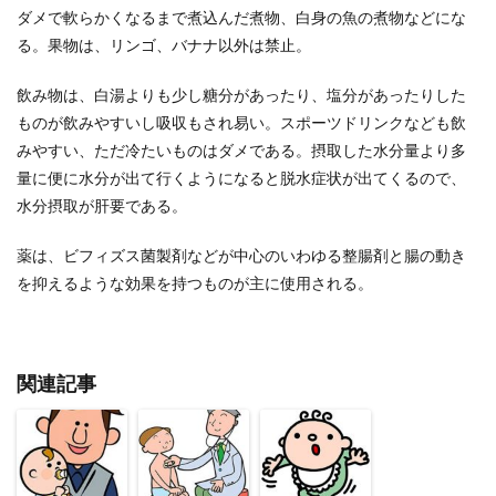
ダメで軟らかくなるまで煮込んだ煮物、白身の魚の煮物などにな
る。果物は、リンゴ、バナナ以外は禁止。
飲み物は、白湯よりも少し糖分があったり、塩分があったりした
ものが飲みやすいし吸収もされ易い。スポーツドリンクなども飲
みやすい、ただ冷たいものはダメである。摂取した水分量より多
量に便に水分が出て行くようになると脱水症状が出てくるので、
水分摂取が肝要である。
薬は、ビフィズス菌製剤などが中心のいわゆる整腸剤と腸の動き
を抑えるような効果を持つものが主に使用される。
関連記事