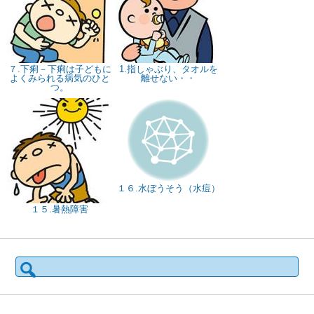
７.下痢－下痢は子どもに
1.指しゃぶり、タオルを
よくみられる病気のひと
離せない・・
つ。
１６.水ぼうそう（水痘）
１５.暑熱障害
検
索: