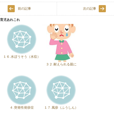
前の記事
次の記事
育児あれこれ
１６.水ぼうそう（水痘）
３２.耐えられる親に
４.突発性発疹症
１７.風疹（ふうしん）