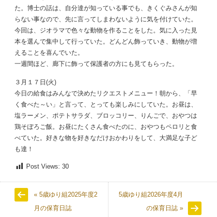
た。博士の話は、自分達が知っている事でも、きくぐみさんが知
らない事なので、先に言ってしまわないように気を付けていた。
今回は、ジオラマで色々な動物を作ることをした。気に入った見
本を選んで集中して行っていた。どんどん飾っていき、動物が増
えることを喜んでいた。
一週間ほど、廊下に飾って保護者の方にも見てもらった。
３月１７日(火)
今日の給食はみんなで決めたリクエストメニュー！朝から、「早
く食べた～い」と言って、とっても楽しみにしていた。お昼は、
塩ラーメン、ポテトサラダ、ブロッコリー、りんごで、おやつは
鶏そぼろご飯。お昼にたくさん食べたのに、おやつもペロリと食
べていた。好きな物を好きなだけおかわりをして、大満足な子ど
も達！
Post Views:
30
« 5歳ゆり組2025年度2
5歳ゆり組2026年度4月
月の保育日誌
の保育日誌 »