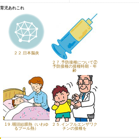
育児あれこれ
２２.日本脳炎
２７.予防接種について②
予防接種の接種時期・年
齢
1９.咽頭結膜熱（いわゆ
２５.インフルエンザワク
るプール熱）
チンの接種を