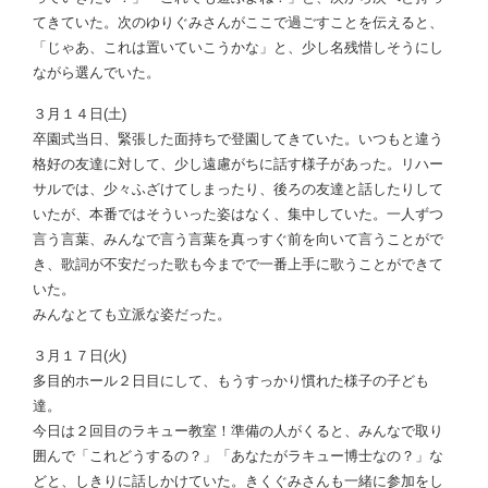
てきていた。次のゆりぐみさんがここで過ごすことを伝えると、
「じゃあ、これは置いていこうかな」と、少し名残惜しそうにし
ながら選んでいた。
３月１４日(土)
卒園式当日、緊張した面持ちで登園してきていた。いつもと違う
格好の友達に対して、少し遠慮がちに話す様子があった。リハー
サルでは、少々ふざけてしまったり、後ろの友達と話したりして
いたが、本番ではそういった姿はなく、集中していた。一人ずつ
言う言葉、みんなで言う言葉を真っすぐ前を向いて言うことがで
き、歌詞が不安だった歌も今までで一番上手に歌うことができて
いた。
みんなとても立派な姿だった。
３月１７日(火)
多目的ホール２日目にして、もうすっかり慣れた様子の子ども
達。
今日は２回目のラキュー教室！準備の人がくると、みんなで取り
囲んで「これどうするの？」「あなたがラキュー博士なの？」な
どと、しきりに話しかけていた。きくぐみさんも一緒に参加をし