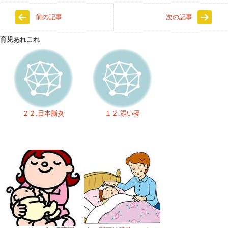
前の記事
次の記事
育児あれこれ
２２.日本脳炎
１２.添い寝