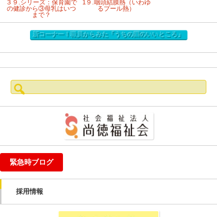
３９.シリーズ：保育園で
1９.咽頭結膜熱（いわゆ
の健診から③母乳はいつ
るプール熱）
まで？
新コーナー！職員からみた「うちの園のいいところ」
検
索:
緊急時ブログ
採用情報