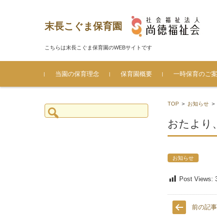
末長こぐま保育園
こちらは末長こぐま保育園のWEBサイトです
コンテンツに移動
当園の保育理念
保育園概要
一時保育のご
大切にしていること
第三者評価
保育園のしおり
TOP
>
お知らせ
検
索:
おたより
お知らせ
Post Views:
前の記