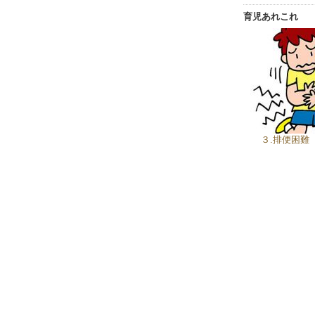
育児あれこれ
３.排便困難