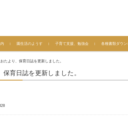
案内
園生活のようす
子育て支援、勉強会
各種書類ダウン
おたより一覧
保育日誌一覧
みんなの写真一覧
おたより、保育日誌を更新しました。
>
、保育日誌を更新しました。
328
事