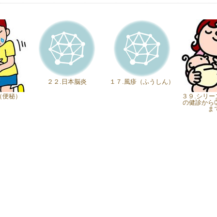
２２.日本脳炎
１７.風疹（ふうしん）
（便秘）
３９.シリ
の健診から
ま