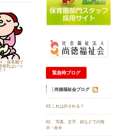
ーズ：保育園で
③母乳はいつ
で？
緊急時ブログ
│尚徳福祉会ブログ
63.これは許される？
62. 写真、文字、絵などでの指
示・命令