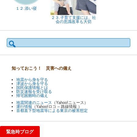
１２.添い寝
２３.子育て支援には、社
会の意識改革も大切
検
索:
知っておこう！ 災害への備え
地震から身を守る
津波から身を守る
国民保護情報とは
防災速報を受け取る
帰宅困難時の備え
地震関連のニュース
（Yahoo!ニュース）
運行情報
（Yahoo!ロコ – 路線情報 ）
首都直下型地震等による東京の被害想定
緊急時ブログ