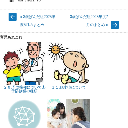
Post Views:
76
« 3歳ぱんだ組2025年
3歳ぱんだ組2025年度7
度5月のまとめ
月のまとめ »
育児あれこれ
２６.予防接種について①
１１.脱水症について
予防接種の種類