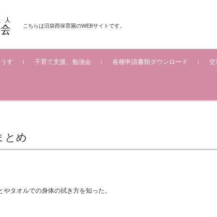
こちらは沼袋西保育園のWEBサイトです。
ようす
子育て支援、勉強会
各種申請書類ダウンロード
交
覧
一覧
真一覧
覧
まとめ
とやタオルでの身体の拭き方を知った。