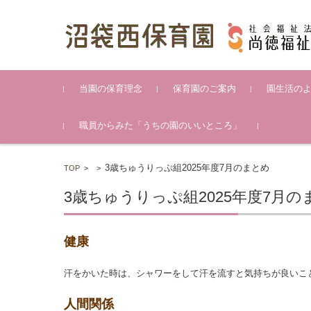
コンテンツに移動
当園の保育理念
保育園のご案内
園生活の
保育園の概要
クラス編成・職員構成・嘱
保育園のしおり
苦情
第三者評価結果
保育日誌一
月のまとめ
みんなの写
おたより一
職員からみた「うちの園のいいところ」
託医
3歳ちゅうりっぷ組2025年度7月のまとめ
TOP
>
>
3歳ちゅうりっぷ組2025年度7月の
健康
汗をかいた時は、シャワーをして汗を流すと気持ちが良いこ
人間関係