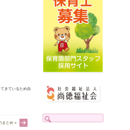
ってきているため自
検
索:
のまとめ »