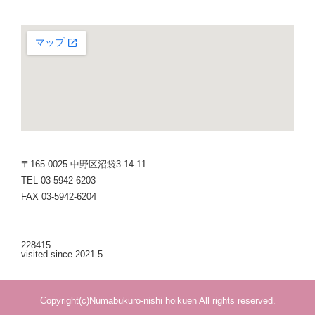
〒165-0025 中野区沼袋3-14-11
TEL 03-5942-6203
FAX 03-5942-6204
228415
visited since 2021.5
Copyright(c)Numabukuro-nishi hoikuen All rights reserved.