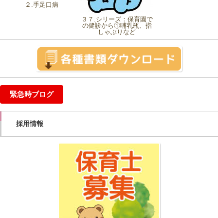
２.手足口病
３７.シリーズ：保育園で
の健診から①哺乳瓶、指
しゃぶりなど
緊急時ブログ
採用情報