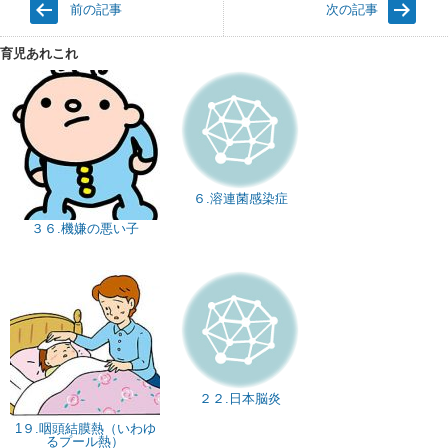
前の記事
次の記事
育児あれこれ
６.溶連菌感染症
３６.機嫌の悪い子
２２.日本脳炎
1９.咽頭結膜熱（いわゆ
るプール熱）