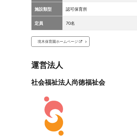
施設類型
認可保育所
定員
70名
境木保育園ホームページ
運営法人
社会福祉法人尚徳福祉会