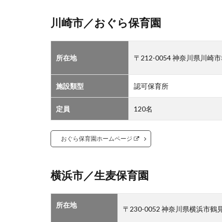
1.7
川崎市／おぐら保育園
横浜
市／
保土
所在地
〒212-0054 神奈川県
ケ谷
保育
園
施設類型
認可保育所
1.8
横浜
定員
120名
市／
境木
おぐら保育園ホームページ
保育
園
2
横浜市／生麦保育園
運
営
法
所在地
〒230-0052 神奈川県横浜市鶴
人