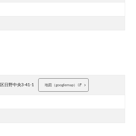
南区日野中央3-41-1
地図（googlemap）