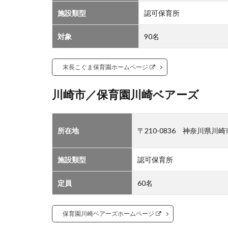
ズ
施設類型
認可保育所
1.4
対象
90名
川崎
市／
おぐ
末長こぐま保育園ホームページ
ら保
育園
川崎市／保育園川崎ベアーズ
1.5
横浜
市／
所在地
〒210-0836 神奈川県川
生麦
保育
園
施設類型
認可保育所
1.6
定員
60名
横浜
市／
日野
保育園川崎ベアーズホームページ
保育
園