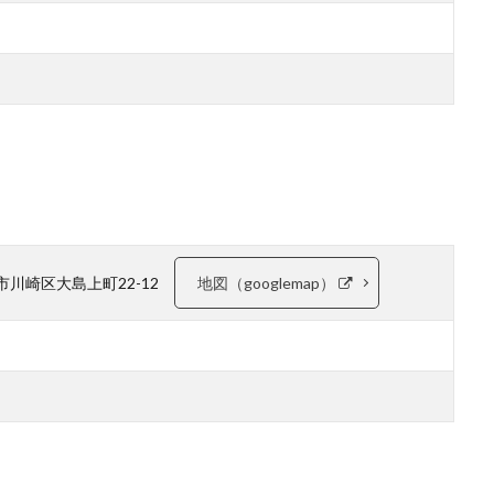
崎市川崎区大島上町22-12
地図（googlemap）