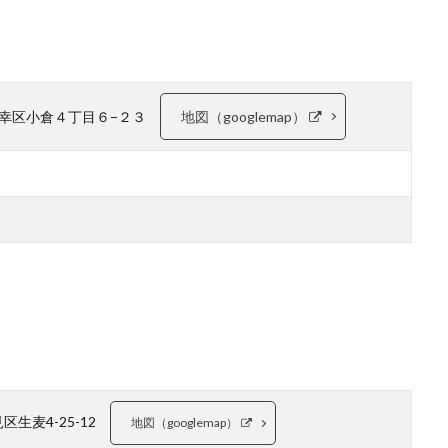
川崎市幸区小倉４丁目６−２３
地図（googlemap）
見区生麦4-25-12
地図（googlemap）