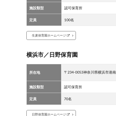
2.1
施設類型
認可保育所
社会
福祉
法人
定員
100名
尚徳
福祉
生麦保育園ホームページ
会
横浜市／日野保育園
〒234-0053神奈川県横浜市港
所在地
施設類型
認可保育所
定員
70名
日野保育園ホームページ