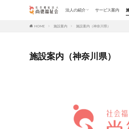
法人の紹介
サービス案内
理念・行動指針
法人概要
法人組織図
沿革
第三者評価
一般事業主行動計画
決算報告書
財務情報等
定款等
HOME
施設案内
施設案内（神奈川県）
施設案内（神奈川県）