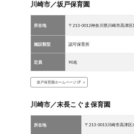
川崎市／坂戸保育園
1.1
川崎
市／
坂戸
所在地
〒213-0012神奈川県川崎市高津
保育
園
施設類型
認可保育所
1.2
川崎
市／
定員
90名
末長
こぐ
ま保
坂戸保育園ホームページ
育園
1.3
川崎
川崎市／末長こぐま保育園
市／
保育
園川
〒213-0013川崎市高津
所在地
崎ベ
アー