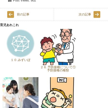
Post Views:
802
前の記事
次の記事
育児あれこれ
１０.みずいぼ
２６.予防接種について①
予防接種の種類