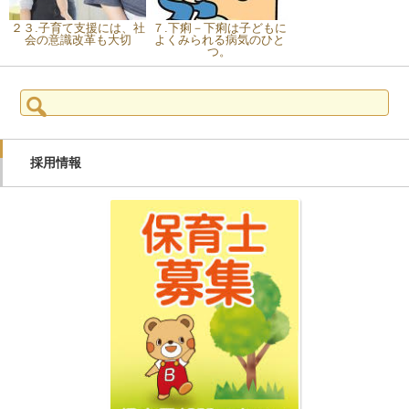
２３.子育て支援には、社
７.下痢－下痢は子どもに
会の意識改革も大切
よくみられる病気のひと
つ。
検
索:
採用情報