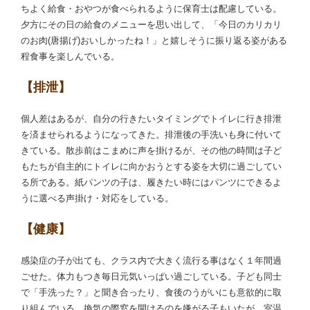
ちよく給食・おやつが食べられるように保育士は配慮している。
夕方にその日の給食のメニューを思い出して、「今日のカリカリ
のお肉(唐揚げ)おいしかったね！」と嬉しそうに振り返る姿がある
程食事を楽しんでいる。
【排泄】
個人差はあるが、自分の行きたいタイミングでトイレに行き排泄
を済ませられるようになってきた。排泄後の手洗いも身に付いて
きている。散歩前はこまめに声を掛けるが、その他の時間は子ど
もたちが自主的にトイレに向かおうとする姿を大切に過ごしてい
る所である。紙パンツの子は、履きたい時にはパンツにできるよ
うに選べる声掛け・対応をしている。
【健康】
感染症の子が出ても、クラス内で大きく流行る事はなく１年間過
ごせた。体力もつき毎日元気いっぱい過ごしている。子ども同士
で「手洗った？」と聞き合ったり、食後のうがいにも意欲的に取
り組んでいる。換気の際窓を開けるのを嫌がる子もいたが、室温