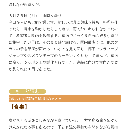
流しながら遊んだ。
３月２３日（月） 雨時々曇り
今日からいちご組で過ごす。新しい玩具に興味を持ち、料理を作
ったり、電車を動かしたりして遊ぶ。雨で外に出られなかったの
で、希望者は園内を散歩する。室内でじっくり自分の好きな遊び
に集中したい子は、そのまま遊び続ける。園内散歩では、他のク
ラスの子も部屋が変わっているのを見て回り、廊下でフラフープ
ジャンプやスズランテープのカーテンくぐりをして遊んだ。室内
に戻り、シャボン玉や製作も行なった。進級に向けて前向きな姿
が見られた１日であった。
もっと読む
2歳もも組2025年度3月のまとめ
【食事】
友だちと会話を楽しみながら食べている。一方で座る席をめぐり
けんかになる事もあるので、子ども達の気持ちを聞きながら気持