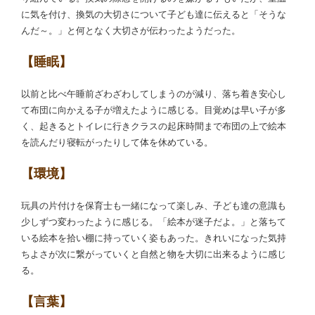
に気を付け、換気の大切さについて子ども達に伝えると「そうな
んだ～。」と何となく大切さが伝わったようだった。
【睡眠】
以前と比べ午睡前ざわざわしてしまうのが減り、落ち着き安心し
て布団に向かえる子が増えたように感じる。目覚めは早い子が多
く、起きるとトイレに行きクラスの起床時間まで布団の上で絵本
を読んだり寝転がったりして体を休めている。
【環境】
玩具の片付けを保育士も一緒になって楽しみ、子ども達の意識も
少しずつ変わったように感じる。「絵本が迷子だよ。」と落ちて
いる絵本を拾い棚に持っていく姿もあった。きれいになった気持
ちよさが次に繋がっていくと自然と物を大切に出来るように感じ
る。
【言葉】