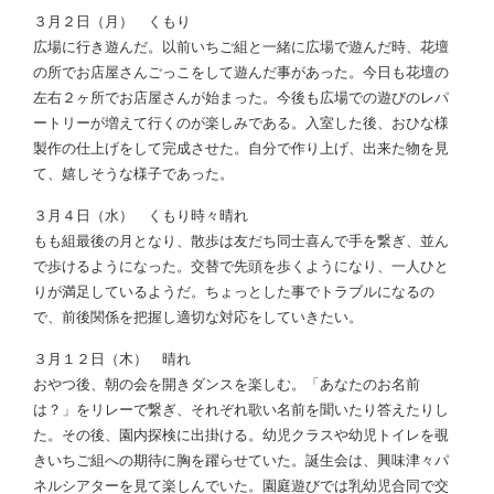
３月２日（月） くもり
広場に行き遊んだ。以前いちご組と一緒に広場で遊んだ時、花壇
の所でお店屋さんごっこをして遊んだ事があった。今日も花壇の
左右２ヶ所でお店屋さんが始まった。今後も広場での遊びのレパ
ートリーが増えて行くのが楽しみである。入室した後、おひな様
製作の仕上げをして完成させた。自分で作り上げ、出来た物を見
て、嬉しそうな様子であった。
３月４日（水） くもり時々晴れ
もも組最後の月となり、散歩は友だち同士喜んで手を繋ぎ、並ん
で歩けるようになった。交替で先頭を歩くようになり、一人ひと
りが満足しているようだ。ちょっとした事でトラブルになるの
で、前後関係を把握し適切な対応をしていきたい。
３月１２日（木） 晴れ
おやつ後、朝の会を開きダンスを楽しむ。「あなたのお名前
は？」をリレーで繋ぎ、それぞれ歌い名前を聞いたり答えたりし
た。その後、園内探検に出掛ける。幼児クラスや幼児トイレを覗
きいちご組への期待に胸を躍らせていた。誕生会は、興味津々パ
ネルシアターを見て楽しんでいた。園庭遊びでは乳幼児合同で交