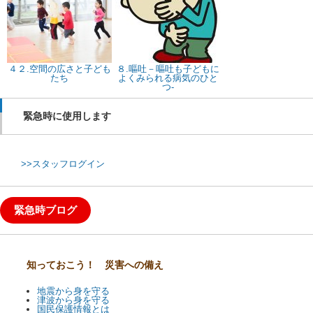
４２.空間の広さと子ども
８.嘔吐－嘔吐も子どもに
たち
よくみられる病気のひと
つ-
緊急時に使用します
>>スタッフログイン
緊急時ブログ
知っておこう！ 災害への備え
地震から身を守る
津波から身を守る
国民保護情報とは