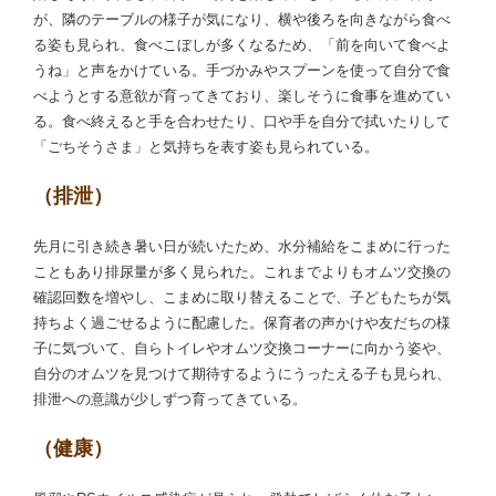
が、隣のテーブルの様子が気になり、横や後ろを向きながら食べ
る姿も見られ、食べこぼしが多くなるため、「前を向いて食べよ
うね」と声をかけている。手づかみやスプーンを使って自分で食
べようとする意欲が育ってきており、楽しそうに食事を進めてい
る。食べ終えると手を合わせたり、口や手を自分で拭いたりして
「ごちそうさま」と気持ちを表す姿も見られている。
（排泄）
先月に引き続き暑い日が続いたため、水分補給をこまめに行った
こともあり排尿量が多く見られた。これまでよりもオムツ交換の
確認回数を増やし、こまめに取り替えることで、子どもたちが気
持ちよく過ごせるように配慮した。保育者の声かけや友だちの様
子に気づいて、自らトイレやオムツ交換コーナーに向かう姿や、
自分のオムツを見つけて期待するようにうったえる子も見られ、
排泄への意識が少しずつ育ってきている。
（健康）