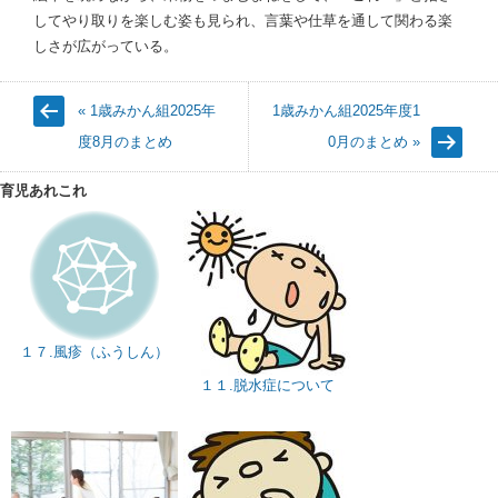
してやり取りを楽しむ姿も見られ、言葉や仕草を通して関わる楽
しさが広がっている。
« 1歳みかん組2025年
1歳みかん組2025年度1
度8月のまとめ
0月のまとめ »
育児あれこれ
１７.風疹（ふうしん）
１１.脱水症について