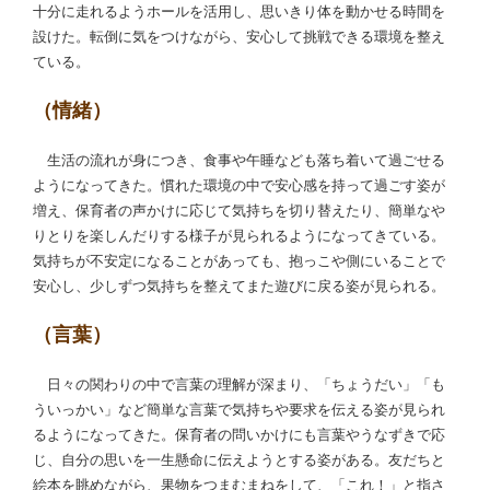
十分に走れるようホールを活用し、思いきり体を動かせる時間を
設けた。転倒に気をつけながら、安心して挑戦できる環境を整え
ている。
（情緒）
生活の流れが身につき、食事や午睡なども落ち着いて過ごせる
ようになってきた。慣れた環境の中で安心感を持って過ごす姿が
増え、保育者の声かけに応じて気持ちを切り替えたり、簡単なや
りとりを楽しんだりする様子が見られるようになってきている。
気持ちが不安定になることがあっても、抱っこや側にいることで
安心し、少しずつ気持ちを整えてまた遊びに戻る姿が見られる。
（言葉）
日々の関わりの中で言葉の理解が深まり、「ちょうだい」「も
ういっかい」など簡単な言葉で気持ちや要求を伝える姿が見られ
るようになってきた。保育者の問いかけにも言葉やうなずきで応
じ、自分の思いを一生懸命に伝えようとする姿がある。友だちと
絵本を眺めながら、果物をつまむまねをして、「これ！」と指さ