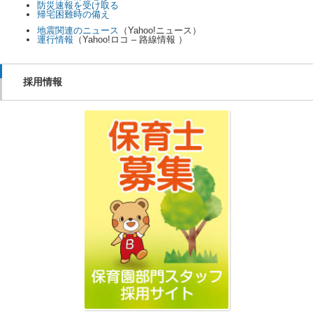
防災速報を受け取る
帰宅困難時の備え
地震関連のニュース
（Yahoo!ニュース）
運行情報
（Yahoo!ロコ – 路線情報 ）
採用情報