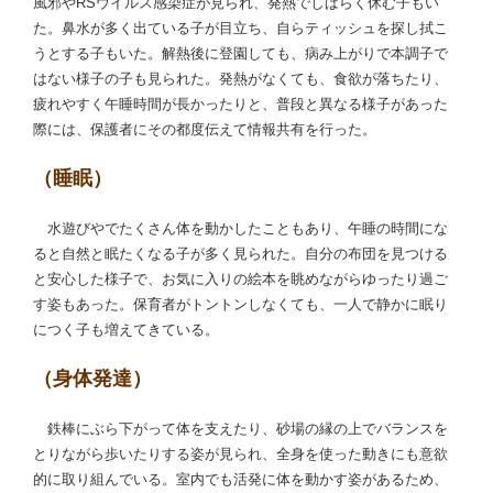
風邪やRSウイルス感染症が見られ、発熱でしばらく休む子もい
た。鼻水が多く出ている子が目立ち、自らティッシュを探し拭こ
うとする子もいた。解熱後に登園しても、病み上がりで本調子で
はない様子の子も見られた。発熱がなくても、食欲が落ちたり、
疲れやすく午睡時間が長かったりと、普段と異なる様子があった
際には、保護者にその都度伝えて情報共有を行った。
（睡眠）
水遊びやでたくさん体を動かしたこともあり、午睡の時間にな
ると自然と眠たくなる子が多く見られた。自分の布団を見つける
と安心した様子で、お気に入りの絵本を眺めながらゆったり過ご
す姿もあった。保育者がトントンしなくても、一人で静かに眠り
につく子も増えてきている。
（身体発達）
鉄棒にぶら下がって体を支えたり、砂場の縁の上でバランスを
とりながら歩いたりする姿が見られ、全身を使った動きにも意欲
的に取り組んでいる。室内でも活発に体を動かす姿があるため、