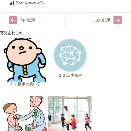
Post Views:
403
前の記事
次の記事
育児あれこれ
２２.日本脳炎
３６.機嫌の悪い子