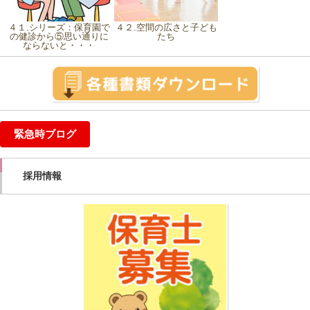
４１.シリーズ：保育園で
４２.空間の広さと子ども
の健診から⑤思い通りに
たち
ならないと・・・
緊急時ブログ
採用情報