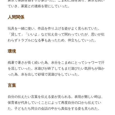
鼻水で体調を崩す子が多かった。こまめに熱を測り、鼻水も拭い
ていき、家庭との連絡を密にしていった。
人間関係
玩具を一緒に使い、作品を作り上げる姿がよく見られていた。
「貸して」「いいよ」など伝え合って関わっていたが、思いが伝
わらずトラブルになる事もあったため、仲立ちしていった。
環境
残暑で暑さが長く続いた為、水分をこまめにとってシャワーで汗
を流していった。水遊びが終了してもまだ遊びたい気持ちが強か
った為、水を出して砂場で泥遊びをしていった。
言葉
自分の伝えたい言葉を伝える姿が見られる。表現が難しい時は、
保育者が代弁していくことによって再度自分の口から伝えてい
た。子どもたち同士の会話の中から真似をする姿も見られた。