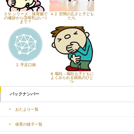
３９.シリーズ：保育園で
４２.空間の広さと子ども
の健診から③母乳はいつ
たち
まで？
２.手足口病
８.嘔吐－嘔吐も子どもに
よくみられる病気のひと
つ-
バックナンバー
おたより一覧
保育の様子一覧