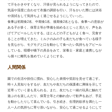
て汗をかきやすくなり、汗疹が見られるようになってきたので、
気温や湿度に合わせて衣服の調節を行い、汗をかいた際には沐浴
や清拭をして気持ちよく過ごせるようにしていった。
食事は初期食2名、中期食1名、後期食2名となる。食事への意欲が
ある子が多く、保育士等が準備を始めるとじっと見たり、声をあ
げてアピールしたりする。ほとんどの子どもがよく食べ、完食す
ることが増えてきた。ミルクのみの子も友だちが食べている様子
を見ながら、モグモグと口を動かして食べたい気持ちをアピール
している。咀嚼や嚥下の具合をみて、栄養士・家庭と連携しなが
ら個々に離乳を進めていくようにする。
人間関係
園での生活や担任に慣れ、安心した表情や笑顔を見せて過ごす。
時々人見知りをするが、友だちや友だちの保護者に興味を示して
近寄っていく姿も見られる。また、友だちと一緒の玩具に触れて
遊ぶのを楽しんだり、保育士等との触れ合いで歓声をあげ、手足
を動かしたりして喜んでいる。引き続き、生理的欲求を満たし一
人一人の気持ちに寄り添いながら、安心して過ごせるようにして