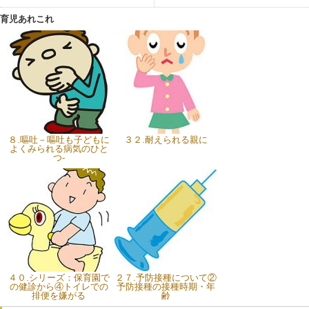
育児あれこれ
８.嘔吐－嘔吐も子どもに
３２.耐えられる親に
よくみられる病気のひと
つ-
４０.シリーズ：保育園で
２７.予防接種について②
の健診から④トイレでの
予防接種の接種時期・年
排便を嫌がる
齢