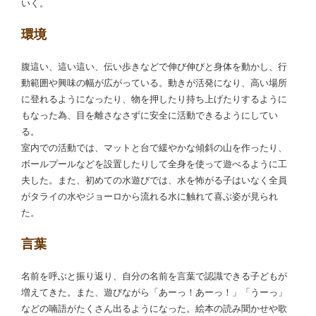
いく。
環境
腹這い、這い這い、伝い歩きなどで伸び伸びと身体を動かし、行
動範囲や興味の幅が広がっている。動きが活発になり、高い場所
に登れるようになったり、物を押したり持ち上げたりするように
もなった為、目を離さなさずに安全に活動できるようにしてい
る。
室内での活動では、マットと台で緩やかな傾斜の山を作ったり、
ボールプールなどを設置したりして全身を使って遊べるように工
夫した。また、初めての水遊びでは、水を怖がる子はいなく全員
がタライの水やジョーロから流れる水に触れて喜ぶ姿が見られ
た。
言葉
名前を呼ぶと振り返り、自分の名前を言葉で認識できる子どもが
増えてきた。また、遊びながら「あーっ！あーっ！」「うーっ」
などの喃語がたくさん出るようになった。絵本の読み聞かせや歌