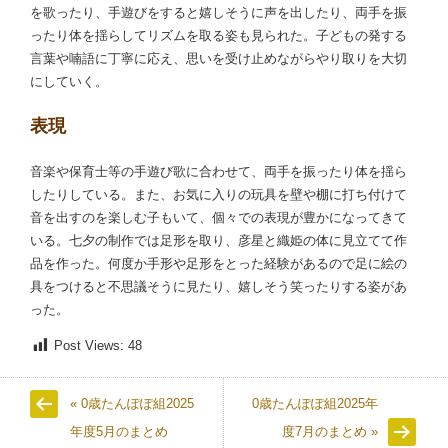
を歌ったり、手遊びをすると嬉しそうに声を出したり、両手を振
ったり体を揺らしてリズムを取る姿も見られた。子どもの発する
言葉や喃語に丁寧に応え、思いを受け止めながらやり取りを大切
にしていく。
表現
音楽や保育士等の手遊び歌に合わせて、両手を振ったり体を揺ら
したりしている。また、お気に入りの玩具を壁や棚に打ち付けて
音を出すのを楽しむ子もいて、個々での表現が豊かになってきて
いる。七夕の制作では足形を取り、彦星と織姫の体に見立てて作
品を作った。何度か手形や足形をとった経験があるので足に絵の
具をつけると不思議そうに見たり、嬉しそう笑ったりする姿があ
った。
Post Views:
48
« 0歳たんぽぽ組2025
0歳たんぽぽ組2025年
年度5月のまとめ
度7月のまとめ »