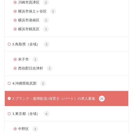
川崎市高津区
2
横浜市保土ヶ谷区
2
横浜市港南区
1
横浜市鶴見区
1
3.鳥取県（全域）
2
米子市
1
西伯郡日吉津村
1
4.沖縄県島尻郡
2
3.ブランク・復帰歓迎♪保育士（パート）の求人募集
20
1.東京都（全域）
6
中野区
2