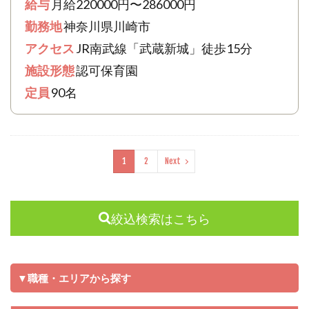
給与
月給220000円〜286000円
勤務地
神奈川県川崎市
アクセス
JR南武線「武蔵新城」徒歩15分
施設形態
認可保育園
定員
90名
1
2
Next
絞込検索はこちら
▼職種・エリアから探す