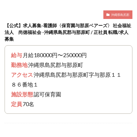
沖縄県島尻郡
【公式】求人募集-看護師〈保育園与那原ベアーズ〉 社会福祉
法人 尚徳福祉会 -沖縄県島尻郡与那原町 / 正社員 転職/求人
募集
給与
月給180000円〜250000円
勤務地
沖縄県島尻郡与那原町
アクセス
沖縄県島尻郡与那原町字与那原１１
８６番地１
施設形態
認可保育園
定員
70名