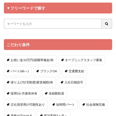
▼フリーワードで探す
こだわり条件
お祝い金10万円(就職準備金)有
オープニングスタッフ募集
パート(6h～)
ブランクOK
交通費支給
借り上げ社宅制度(家賃補助)有
入社日相談可
採用3か月後有休有
未経験歓迎
正社員登用の可能性あり
短時間パート
社会保険完備
資格が活かせる
賞与実績3ヶ月～