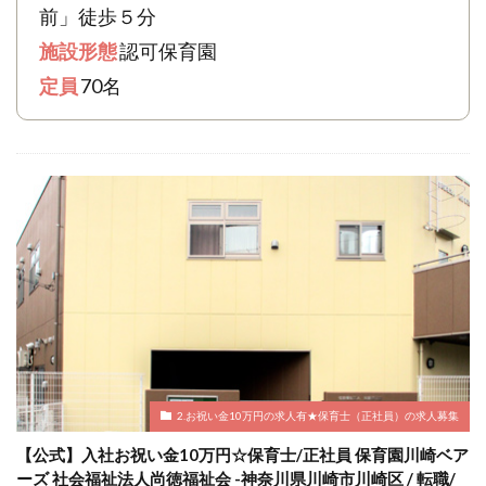
前」徒歩５分
施設形態
認可保育園
定員
70名
2.お祝い金10万円の求人有★保育士（正社員）の求人募集
【公式】入社お祝い金10万円☆保育士/正社員 保育園川崎ベア
ーズ 社会福祉法人尚徳福祉会 -神奈川県川崎市川崎区 / 転職/