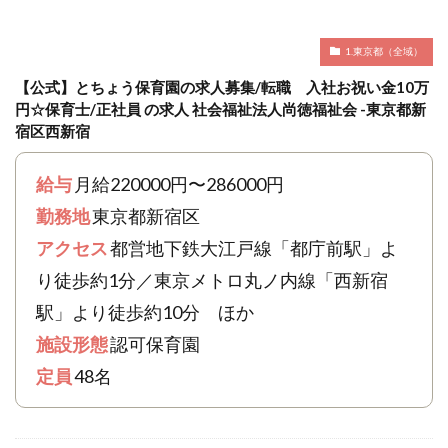
1.東京都（全域）
【公式】とちょう保育園の求人募集/転職 入社お祝い金10万
円☆保育士/正社員 の求人 社会福祉法人尚徳福祉会 -東京都新
宿区西新宿
給与
月給220000円〜286000円
勤務地
東京都新宿区
アクセス
都営地下鉄大江戸線「都庁前駅」よ
り徒歩約1分／東京メトロ丸ノ内線「西新宿
駅」より徒歩約10分 ほか
施設形態
認可保育園
定員
48名