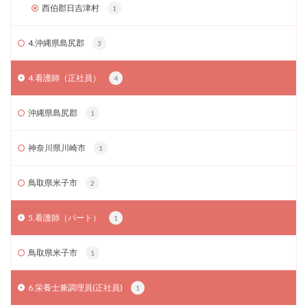
西伯郡日吉津村
1
4.沖縄県島尻郡
3
4.看護師（正社員）
4
沖縄県島尻郡
1
神奈川県川崎市
1
鳥取県米子市
2
5.看護師（パート）
1
鳥取県米子市
1
6.栄養士兼調理員(正社員)
1