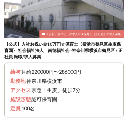
2.お祝い金10万円の求人有★保育士（正社員）の求人募集
【公式】入社お祝い金10万円☆保育士〈横浜市鶴見区生麦保
育園〉 社会福祉法人 尚徳福祉会 -神奈川県横浜市鶴見区 / 正
社員 転職/求人募集
給与
月給220000円〜286000円
勤務地
神奈川県横浜市
アクセス
京急「生麦」徒歩7分
施設形態
認可保育園
定員
100名