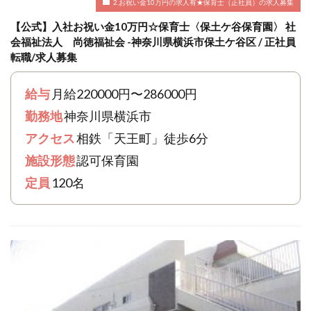
2.お祝い金10万円の求人有★保育士（正社員）の求人募集
【公式】入社お祝い金10万円☆保育士〈保土ケ谷保育園〉 社
会福祉法人 尚徳福祉会 -神奈川県横浜市保土ケ谷区 / 正社員
転職/求人募集
給与
月給220000円〜286000円
勤務地
神奈川県横浜市
アクセス
相鉄「天王町」徒歩6分
施設形態
認可保育園
定員
120名