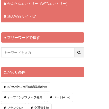
かんたんエントリー（WEBエントリー）
法人WEBサイト
▼フリーワードで探す
こだわり条件
お祝い金10万円(就職準備金)有
オープニングスタッフ募集
パート(6h～)
ブランクOK
交通費支給