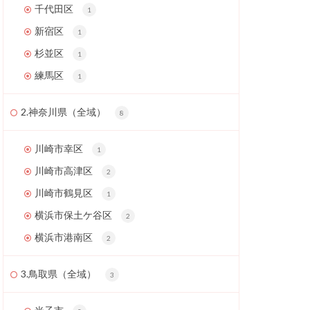
千代田区
1
新宿区
1
杉並区
1
練馬区
1
2.神奈川県（全域）
8
川崎市幸区
1
川崎市高津区
2
川崎市鶴見区
1
横浜市保土ケ谷区
2
横浜市港南区
2
3.鳥取県（全域）
3