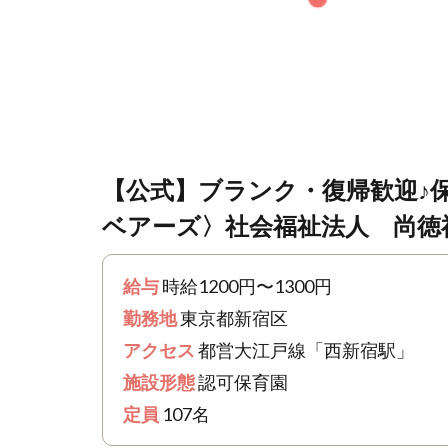
【公式】ブランク・復帰歓迎♪
ベアーズ〉社会福祉法人 尚徳福
給与
時給1200円〜1300円
勤務地
東京都新宿区
アクセス
都営大江戸線「西新宿駅」
施設形態
認可保育園
定員
107名