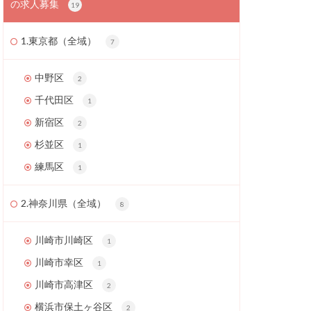
の求人募集
19
1.東京都（全域）
7
中野区
2
千代田区
1
新宿区
2
杉並区
1
練馬区
1
2.神奈川県（全域）
8
川崎市川崎区
1
川崎市幸区
1
川崎市高津区
2
横浜市保土ヶ谷区
2