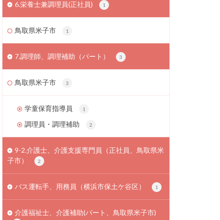
6.栄養士兼調理員(正社員)
1
鳥取県米子市
1
7.調理師、調理補助（パート）
3
鳥取県米子市
3
学童保育指導員
1
調理員・調理補助
2
9-2.介護士、介護支援専門員（正社員、鳥取県米
子市）
2
バス運転手、用務員（横浜市保土ケ谷区）
1
介護福祉士、介護補助(パート、鳥取県米子市)