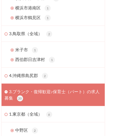
横浜市港南区
1
横浜市鶴見区
1
3.鳥取県（全域）
2
米子市
1
西伯郡日吉津村
1
4.沖縄県島尻郡
2
3.ブランク・復帰歓迎♪保育士（パート）の求人
募集
20
1.東京都（全域）
6
中野区
2