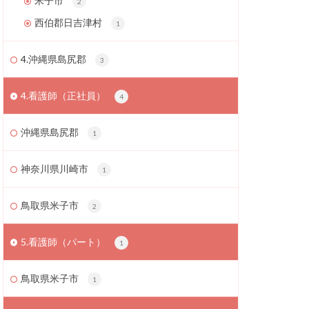
米子市
2
西伯郡日吉津村
1
4.沖縄県島尻郡
3
4.看護師（正社員）
4
沖縄県島尻郡
1
神奈川県川崎市
1
鳥取県米子市
2
5.看護師（パート）
1
鳥取県米子市
1