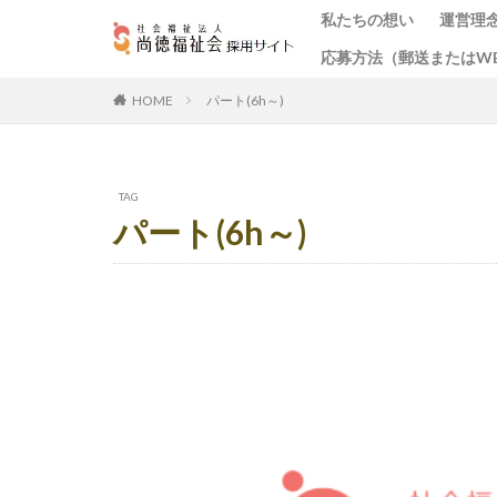
私たちの想い
運営理
応募方法（郵送またはW
パート(6h～)
HOME
TAG
パート(6h～)