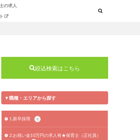
士の求人
ト
絞込検索はこちら
▼職種・エリアから探す
1.新卒採用
3
2.お祝い金10万円の求人有★保育士（正社員）