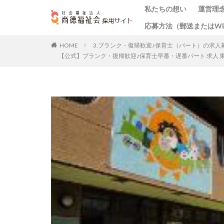
私たちの想い
運営理
応募方法（郵送またはW
3.ブランク・復帰歓迎♪保育士（パート）の求人
HOME
【公式】ブランク・復帰歓迎♪保育士早番・遅番パート 求人 