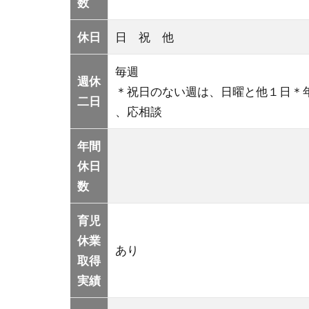
数
休日
日 祝 他
毎週
週休
＊祝日のない週は、日曜と他１日＊
二日
、応相談
年間
休日
数
育児
休業
あり
取得
実績