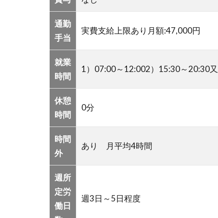
通勤
実費支給上限あり月額:47,000円
手当
就業
1）07:00～12:002）15:30～20:
時間
休憩
0分
時間
時間
あり 月平均4時間
外
週所
定労
週3日～5日程度
働日