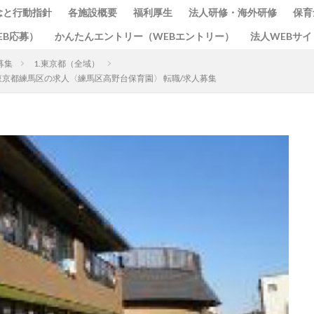
念と行動指針
各施設概要
福利厚生
法人研修・海外研修
保育
EB応募）
かんたんエントリー（WEBエントリー）
法人WEBサイ
募集
1.東京都（全域）
東京都練馬区の求人〈練馬区高野台保育園〉 転職/求人募集