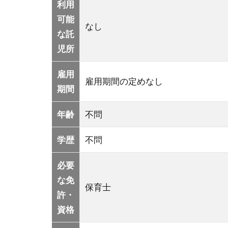
利用
可能
なし
な託
児所
雇用
雇用期間の定めなし
期間
年齢
不問
学歴
不問
必要
な免
保育士
許・
資格