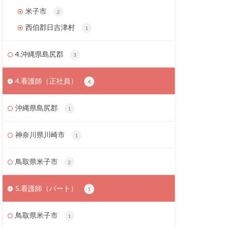
米子市
2
西伯郡日吉津村
1
4.沖縄県島尻郡
3
4.看護師（正社員）
4
沖縄県島尻郡
1
神奈川県川崎市
1
鳥取県米子市
2
5.看護師（パート）
1
鳥取県米子市
1