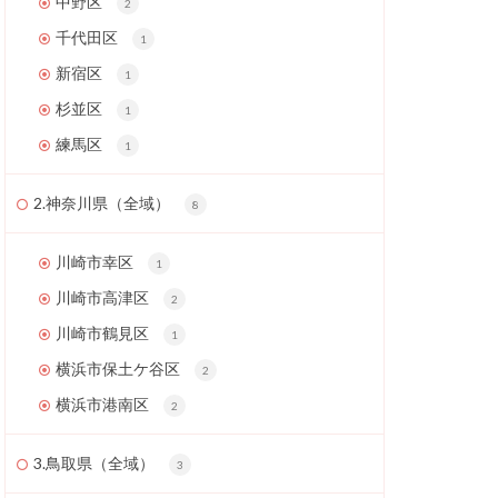
中野区
2
千代田区
1
新宿区
1
杉並区
1
練馬区
1
2.神奈川県（全域）
8
川崎市幸区
1
川崎市高津区
2
川崎市鶴見区
1
横浜市保土ケ谷区
2
横浜市港南区
2
3.鳥取県（全域）
3