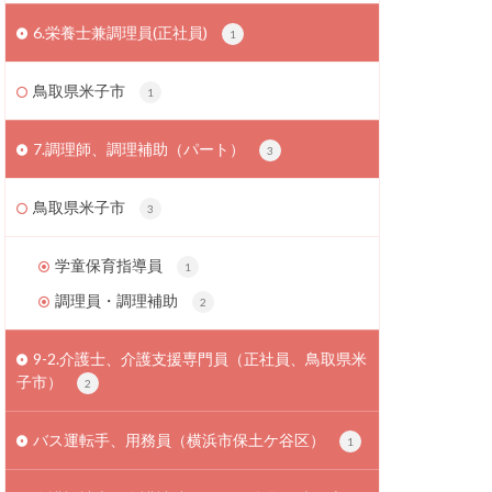
6.栄養士兼調理員(正社員)
1
鳥取県米子市
1
7.調理師、調理補助（パート）
3
鳥取県米子市
3
学童保育指導員
1
調理員・調理補助
2
9-2.介護士、介護支援専門員（正社員、鳥取県米
子市）
2
バス運転手、用務員（横浜市保土ケ谷区）
1