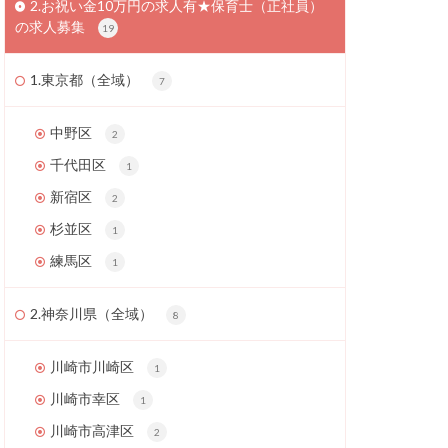
2.お祝い金10万円の求人有★保育士（正社員）
の求人募集
19
1.東京都（全域）
7
中野区
2
千代田区
1
新宿区
2
杉並区
1
練馬区
1
2.神奈川県（全域）
8
川崎市川崎区
1
川崎市幸区
1
川崎市高津区
2