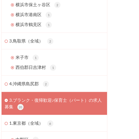
横浜市保土ヶ谷区
2
横浜市港南区
1
横浜市鶴見区
1
3.鳥取県（全域）
2
米子市
1
西伯郡日吉津村
1
4.沖縄県島尻郡
2
3.ブランク・復帰歓迎♪保育士（パート）の求人
募集
20
1.東京都（全域）
6