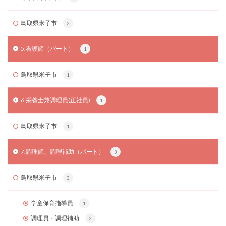
鳥取県米子市
2
5.看護師（パート）
1
鳥取県米子市
1
6.栄養士兼調理員(正社員)
1
鳥取県米子市
1
7.調理師、調理補助（パート）
3
鳥取県米子市
3
学童保育指導員
1
調理員・調理補助
2