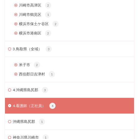
川崎市高津区
2
川崎市鶴見区
1
横浜市保土ケ谷区
2
横浜市港南区
2
3.鳥取県（全域）
3
米子市
2
西伯郡日吉津村
1
4.沖縄県島尻郡
3
4.看護師（正社員）
4
沖縄県島尻郡
1
神奈川県川崎市
1