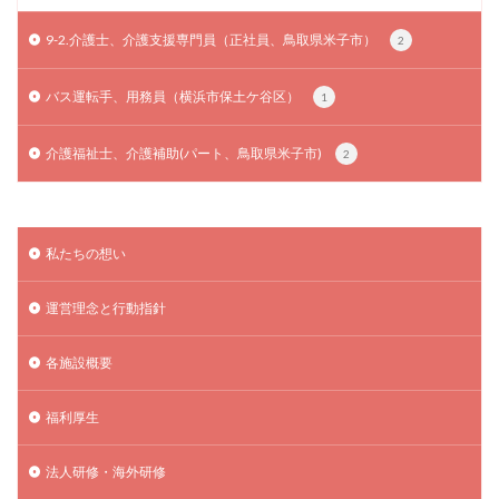
9-2.介護士、介護支援専門員（正社員、鳥取県米子市）
2
バス運転手、用務員（横浜市保土ケ谷区）
1
介護福祉士、介護補助(パート、鳥取県米子市)
2
私たちの想い
運営理念と行動指針
各施設概要
福利厚生
法人研修・海外研修