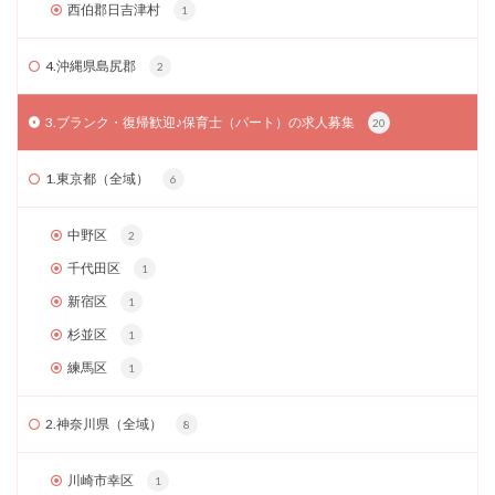
西伯郡日吉津村
1
4.沖縄県島尻郡
2
3.ブランク・復帰歓迎♪保育士（パート）の求人募集
20
1.東京都（全域）
6
中野区
2
千代田区
1
新宿区
1
杉並区
1
練馬区
1
2.神奈川県（全域）
8
川崎市幸区
1