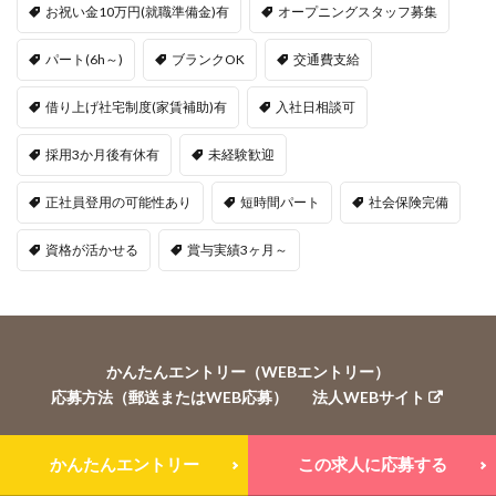
お祝い金10万円(就職準備金)有
オープニングスタッフ募集
パート(6h～)
ブランクOK
交通費支給
借り上げ社宅制度(家賃補助)有
入社日相談可
採用3か月後有休有
未経験歓迎
正社員登用の可能性あり
短時間パート
社会保険完備
資格が活かせる
賞与実績3ヶ月～
かんたんエントリー（WEBエントリー）
応募方法（郵送またはWEB応募）
法人WEBサイト
�・ Copyright 2026
尚徳福祉会採用サイト
.
かんたんエントリー
この求人に応募する