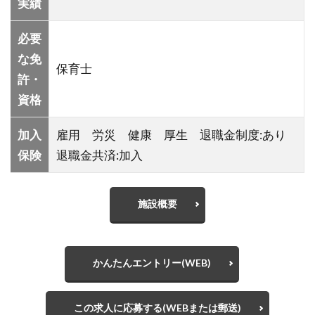
実績
必要
な免
保育士
許・
資格
加入
雇用 労災 健康 厚生 退職金制度:あり
保険
退職金共済:加入
施設概要
かんたんエントリー(WEB)
この求人に応募する(WEBまたは郵送)