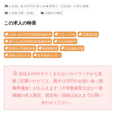
2.お祝い金10万円の求人有★保育士（正社員）の求人募集
2.神奈川県（全域）
川崎市川崎区
この求人の特長
お祝い金10万円(就職準備金)有
ブランクOK
交通費支給
借り上げ社宅制度(家賃補助)有
入社日相談可
採用3か月後有休有
未経験歓迎
社会保険完備
資格が活かせる
賞与実績3ヶ月～
当法人WEBサイトまたはハローワークから直
接ご応募いただくと、最大10万円のお祝い金（就
職準備金）がもらえます（※常勤保育士ほか一部
職種の求人限定、規定有）詳細は法人までお問い
合わせください。