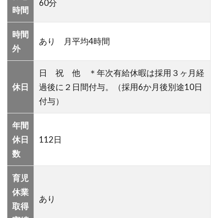
60分
時間
時間
あり 月平均4時間
外
日 祝 他 ＊年次有給休暇は採用３ヶ月経
休日
過後に２日間付与。（採用6か月後別途10日
付与）
年間
休日
112日
数
育児
休業
あり
取得