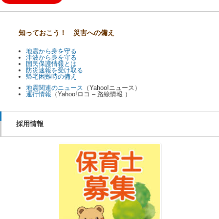
知っておこう！ 災害への備え
地震から身を守る
津波から身を守る
国民保護情報とは
防災速報を受け取る
帰宅困難時の備え
地震関連のニュース
（Yahoo!ニュース）
運行情報
（Yahoo!ロコ – 路線情報 ）
採用情報