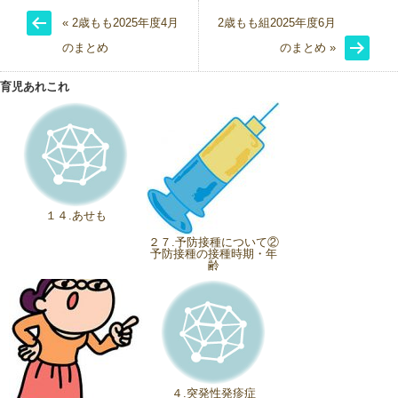
« 2歳もも2025年度4月
2歳もも組2025年度6月
のまとめ
のまとめ »
育児あれこれ
１４.あせも
２７.予防接種について②
予防接種の接種時期・年
齢
４.突発性発疹症