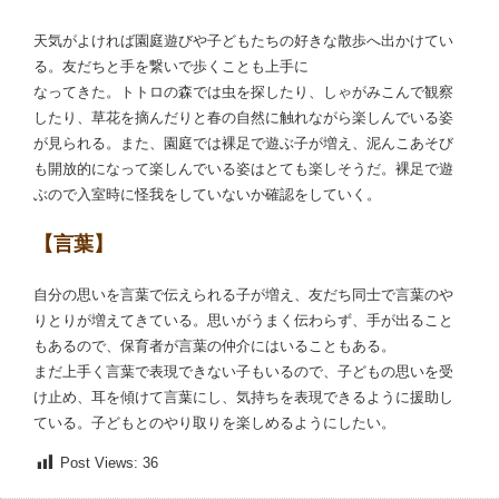
天気がよければ園庭遊びや子どもたちの好きな散歩へ出かけてい
る。友だちと手を繋いで歩くことも上手に
なってきた。トトロの森では虫を探したり、しゃがみこんで観察
したり、草花を摘んだりと春の自然に触れながら楽しんでいる姿
が見られる。また、園庭では裸足で遊ぶ子が増え、泥んこあそび
も開放的になって楽しんでいる姿はとても楽しそうだ。裸足で遊
ぶので入室時に怪我をしていないか確認をしていく。
【言葉】
自分の思いを言葉で伝えられる子が増え、友だち同士で言葉のや
りとりが増えてきている。思いがうまく伝わらず、手が出ること
もあるので、保育者が言葉の仲介にはいることもある。
まだ上手く言葉で表現できない子もいるので、子どもの思いを受
け止め、耳を傾けて言葉にし、気持ちを表現できるように援助し
ている。子どもとのやり取りを楽しめるようにしたい。
Post Views:
36