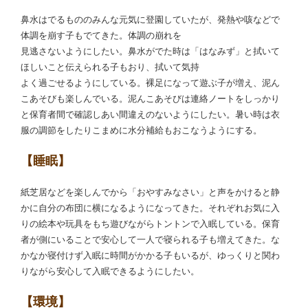
鼻水はでるもののみんな元気に登園していたが、発熱や咳などで
体調を崩す子もでてきた。体調の崩れを
見逃さないようにしたい。鼻水がでた時は「はなみず」と拭いて
ほしいこと伝えられる子もおり、拭いて気持
よく過ごせるようにしている。裸足になって遊ぶ子が増え、泥ん
こあそびも楽しんでいる。泥んこあそびは連絡ノートをしっかり
と保育者間で確認しあい間違えのないようにしたい。暑い時は衣
服の調節をしたりこまめに水分補給もおこなうようにする。
【睡眠】
紙芝居などを楽しんでから「おやすみなさい」と声をかけると静
かに自分の布団に横になるようになってきた。それぞれお気に入
りの絵本や玩具をもち遊びながらトントンで入眠している。保育
者が側にいることで安心して一人で寝られる子も増えてきた。な
かなか寝付けず入眠に時間がかかる子もいるが、ゆっくりと関わ
りながら安心して入眠できるようにしたい。
【環境】