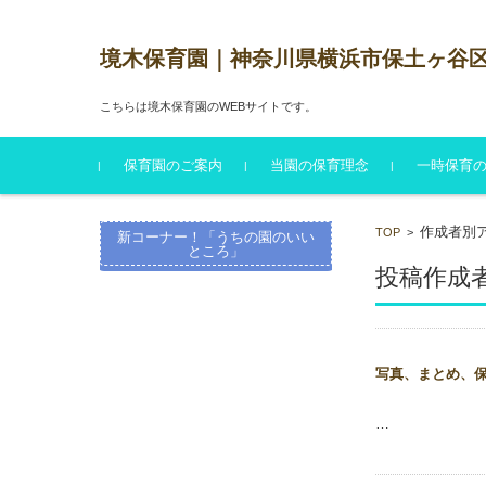
境木保育園｜神奈川県横浜市保土ヶ谷
こちらは境木保育園のWEBサイトです。
コンテンツに移動
保育園のご案内
当園の保育理念
一時保育
保育園のご案内
第三者評価結果報告
保育園のしおり
各種書類ダウンロード
作成者別アー
TOP
>
新コーナー！「うちの園のいい
ところ」
投稿作成者別
写真、まとめ、
…