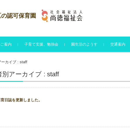
区の認可保育園
のご案内
子育て支援、勉強会
園生活のようす
交通案内
保育日誌一覧
月のまとめ一覧
みんなの写真一覧
おたより一覧
カイブ : staff
アーカイブ : staff
保育日誌を更新しました。