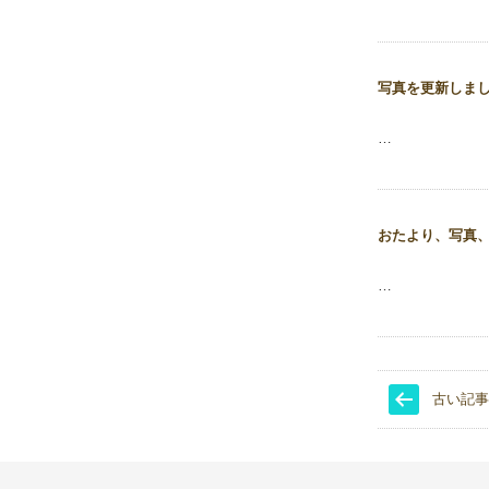
写真を更新しま
…
おたより、写真
…
古い記