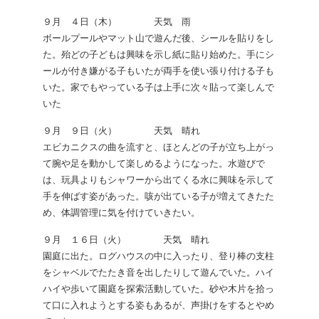
９月 ４日（木） 天気 雨
ボールプールやマット山で遊んだ後、シールを貼りをし
た。殆どの子どもは興味を示し紙に貼り始めた。手にシ
ールが付き嫌がる子もいたが両手を使い張り付ける子も
いた。家でもやっている子は上手に次々貼って楽しんで
いた
９月 ９日（火） 天気 晴れ
エビカニクスの曲を流すと、ほとんどの子が立ち上がっ
て腕や足を動かして楽しめるようになった。水遊びで
は、玩具よりもシャワーから出てくる水に興味を示して
手を伸ばす姿があった。咳が出ている子が増えてきたた
め、体調管理に気を付けていきたい。
９月 １６日（火） 天気 晴れ
園庭に出た。ログハウスの中に入ったり、登り棒の支柱
をシャベルでたたき音を出したりして遊んでいた。ハイ
ハイや歩いて園庭を探索活動していた。砂や木片を拾っ
て口に入れようとする姿もあるが、声掛けをするとやめ