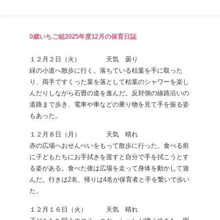
0歳いちご組2025年度12月の保育日誌
１２月２日（火） 天気 曇り
緑の小道へ散歩に行く。落ちている枯葉を手に取った
り、両手ですくった葉を落として枯葉のシャワーを楽し
んだりしながら石畳の道を進んだ。反対側の線路沿いの
道路まで歩き、電車や車などの乗り物を見て手を振る姿
もあった。
１２月８日（月） 天気 晴れ
赤の広場へおせんべいをもって散歩に行った。食べる前
に子どもたちにお手拭きを渡すと自分で手を拭こうとす
る姿がある。食べた後は広場を走って身体を動かして遊
んだ。行きは2名、帰りは4名が保育者と手を繋いで歩い
た。
１２月１６日（火） 天気 晴れ