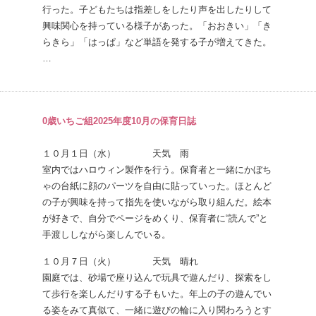
行った。子どもたちは指差しをしたり声を出したりして
興味関心を持っている様子があった。「おおきい」「き
らきら」「はっぱ」など単語を発する子が増えてきた。
…
0歳いちご組2025年度10月の保育日誌
１０月１日（水） 天気 雨
室内ではハロウィン製作を行う。保育者と一緒にかぼち
ゃの台紙に顔のパーツを自由に貼っていった。ほとんど
の子が興味を持って指先を使いながら取り組んだ。絵本
が好きで、自分でページをめくり、保育者に“読んで”と
手渡ししながら楽しんでいる。
１０月７日（火） 天気 晴れ
園庭では、砂場で座り込んで玩具で遊んだり、探索をし
て歩行を楽しんだりする子もいた。年上の子の遊んでい
る姿をみて真似て、一緒に遊びの輪に入り関わろうとす