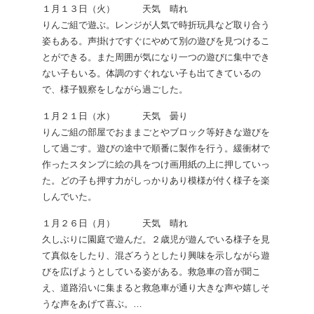
１月１３日（火） 天気 晴れ
りんご組で遊ぶ。レンジが人気で時折玩具など取り合う
姿もある。声掛けですぐにやめて別の遊びを見つけるこ
とができる。また周囲が気になり一つの遊びに集中でき
ない子もいる。体調のすぐれない子も出てきているの
で、様子観察をしながら過ごした。
１月２１日（水） 天気 曇り
りんご組の部屋でおままごとやブロック等好きな遊びを
して過ごす。遊びの途中で順番に製作を行う。緩衝材で
作ったスタンプに絵の具をつけ画用紙の上に押していっ
た。どの子も押す力がしっかりあり模様が付く様子を楽
しんでいた。
１月２６日（月） 天気 晴れ
久しぶりに園庭で遊んだ。２歳児が遊んでいる様子を見
て真似をしたり、混ざろうとしたり興味を示しながら遊
びを広げようとしている姿がある。救急車の音が聞こ
え、道路沿いに集まると救急車が通り大きな声や嬉しそ
うな声をあげて喜ぶ。…