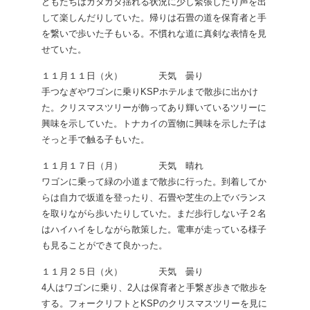
どもたちはガタガタ揺れる状況に少し緊張したり声を出
して楽しんだりしていた。帰りは石畳の道を保育者と手
を繋いで歩いた子もいる。不慣れな道に真剣な表情を見
せていた。
１１月１１日（火） 天気 曇り
手つなぎやワゴンに乗りKSPホテルまで散歩に出かけ
た。クリスマスツリーが飾ってあり輝いているツリーに
興味を示していた。トナカイの置物に興味を示した子は
そっと手で触る子もいた。
１１月１７日（月） 天気 晴れ
ワゴンに乗って緑の小道まで散歩に行った。到着してか
らは自力で坂道を登ったり、石畳や芝生の上でバランス
を取りながら歩いたりしていた。まだ歩行しない子２名
はハイハイをしながら散策した。電車が走っている様子
も見ることができて良かった。
１１月２５日（火） 天気 曇り
4人はワゴンに乗り、2人は保育者と手繋ぎ歩きで散歩を
する。フォークリフトとKSPのクリスマスツリーを見に