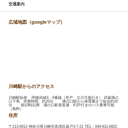
交通案内
広域地図（googleマップ）
川崎駅からのアクセス
川崎駅始発 JR南武線5，6番線（登戸、立川方面行き） 武蔵溝の
口下車。所要時間、約20分 溝の口駅から保育園まで徒歩約20
分 朝10時以降 溝の口駅発直通 KSP行きのバス乗車可能
（無料）
住所
〒213-0012 神奈川県川崎市高津区坂戸3-7-21 TEL：044-811-6922