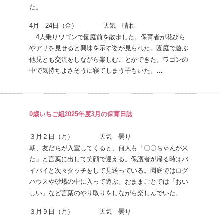
た。
4月 24日（金） 天気 晴れ
4人乗りワゴンで園庭前を散歩した。保育者が花びら
やアリを見せると興味を示す姿が見られた。園庭で遊ぶ
他児とも交流をしながら楽しむことができた。ワゴンの
中で気持ちよさそうに寝てしまう子もいた。…
0歳いちご組2025年度3月の保育日誌
３月２日（月） 天気 曇り
朝、友だちが入室してくると、何人も「〇〇ちゃんが来
た」と言葉に出して笑顔で迎える。保護者が帰る時はバ
イバイと次々タッチをして見送っている。園庭ではログ
ハウスや砂場の中に入って遊ぶ。おままごとでは「おい
しい」など言葉のやり取りをしながら楽しんでいた。
３月９日（月） 天気 曇り