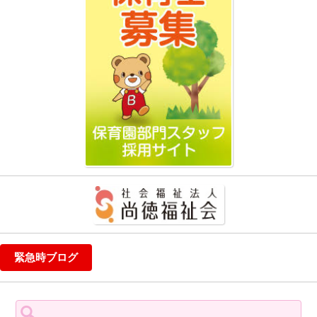
緊急時ブログ
検
索: