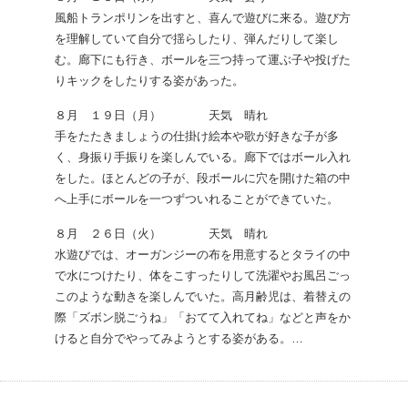
風船トランポリンを出すと、喜んで遊びに来る。遊び方
を理解していて自分で揺らしたり、弾んだりして楽し
む。廊下にも行き、ボールを三つ持って運ぶ子や投げた
りキックをしたりする姿があった。
８月 １９日（月） 天気 晴れ
手をたたきましょうの仕掛け絵本や歌が好きな子が多
く、身振り手振りを楽しんでいる。廊下ではボール入れ
をした。ほとんどの子が、段ボールに穴を開けた箱の中
へ上手にボールを一つずついれることができていた。
８月 ２６日（火） 天気 晴れ
水遊びでは、オーガンジーの布を用意するとタライの中
で水につけたり、体をこすったりして洗濯やお風呂ごっ
このような動きを楽しんでいた。高月齢児は、着替えの
際「ズボン脱ごうね」「おてて入れてね」などと声をか
けると自分でやってみようとする姿がある。…