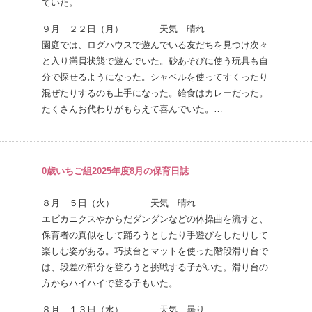
ていた。
９月 ２２日（月） 天気 晴れ
園庭では、ログハウスで遊んでいる友だちを見つけ次々
と入り満員状態で遊んでいた。砂あそびに使う玩具も自
分で探せるようになった。シャベルを使ってすくったり
混ぜたりするのも上手になった。給食はカレーだった。
たくさんお代わりがもらえて喜んでいた。…
0歳いちご組2025年度8月の保育日誌
８月 ５日（火） 天気 晴れ
エビカニクスやからだダンダンなどの体操曲を流すと、
保育者の真似をして踊ろうとしたり手遊びをしたりして
楽しむ姿がある。巧技台とマットを使った階段滑り台で
は、段差の部分を登ろうと挑戦する子がいた。滑り台の
方からハイハイで登る子もいた。
８月 １３日（水） 天気 曇り