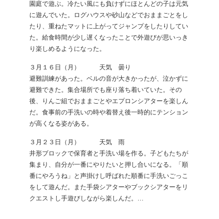
園庭で遊ぶ。冷たい風にも負けずにほとんどの子は元気
に遊んでいた。ログハウスや砂山などでおままごとをし
たり、重ねたマットに上がってジャンプをしたりしてい
た。給食時間が少し遅くなったことで外遊びが思いっき
り楽しめるようになった。
３月１６日（月） 天気 曇り
避難訓練があった。ベルの音が大きかったが、泣かずに
避難できた。集合場所でも座り落ち着いていた。その
後、りんご組でおままごとやエプロンシアターを楽しん
だ。食事前の手洗いの時や着替え後一時的にテンション
が高くなる姿がある。
３月２３日（月） 天気 雨
井形ブロックで保育者と手洗い場を作る。子どもたちが
集まり、自分が一番にやりたいと押し合いになる。「順
番にやろうね」と声掛けし呼ばれた順番に手洗いごっこ
をして遊んだ。また手袋シアターやブックシアターをリ
クエストし手遊びしながら楽しんだ。…