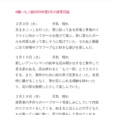
0歳いちご組2025年度2月の保育日誌
２月３日（火） 天気 晴れ
豆まきごっこを行った。壁に貼ってある赤鬼と青鬼のイ
ラストに向かってボールを投げて遊ぶ。床に落ちたボー
ルを何度も拾って楽しそうに投げていた。そのあと園庭
に出て砂場やフラフープなど好きな遊びを楽しんだ。
２月１０日（火） 天気 晴れ
新しいアンパンマンの絵本を読み聞かせすると集中して
見る姿がある。読み終わると「もう一回」とリクエスト
する。また、製作のために絵の具で足形をとった。全員
特に嫌がることなく、筆が足にふれる感触を味わった
り、足の形を観察したりして楽しんでいた。
２月１９日（木） 天気 晴れ
保育者の手作りのベープサート等楽しみにしていて内容
のリクエストをしてくる。始まるとほとんどの子どもた
ちが座って一緒に歌い、手で仕草をして見せてくれる。