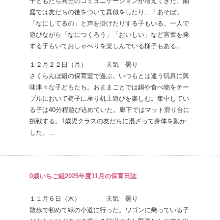
子どもたち同士のコミュニケーションが増えてきた。園
庭では友だちの後をついて真似をしたり、「あそぼ」
「なにしてるの」と声を掛けたりする子もいる。一人で
遊びながら「なにつくろう」「おいしい」など言葉を発
する子もいておしゃべりを楽しんでいる様子もある。
１２月２２日（月） 天気 曇り
さくらんぼ組の保育室で遊ぶ。いつもとは違う玩具に興
味津々な子どもたち。おままごとでは鍋や食べ物をテー
ブルにおいて椅子に座り机上遊びを楽しむ。集中してい
る子は40分程遊び込めていた。廊下ではマット滑り台に
挑戦する。1歳児クラスの友だちに混ざって身体を動か
した。…
0歳いちご組2025年度11月の保育日誌
１１月６日（木） 天気 曇り
散歩で初めて緑の小道に行った。ワゴンに乗っている子