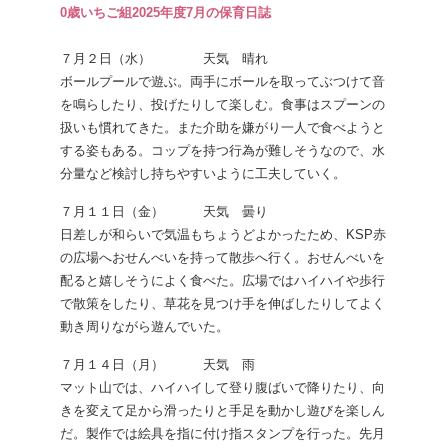
0歳いちご組2025年度7月の保育日誌
７月２日（水） 天気 晴れ
ボールプールで遊ぶ。両手にボールを取ってぶつけて音
を鳴らしたり、投げたりして楽しむ。食事はスプーンの
扱いも慣れてきた。また介助を嫌がり一人で食べようと
する姿もある。コップを持つ行為が難しそうなので、水
分量など検討し持ちやすいように工夫していく。
７月１１日（金） 天気 曇り
日差しが和らいで気温もちょうどよかったため、KSP赤
の広場へおせんべいを持って散歩へ行く。おせんべいを
配ると嬉しそうによく食べた。広場ではハイハイや歩行
で散策をしたり、草花を見つけ手を伸ばしたりしてよく
動き周りながら遊んでいた。
７月１４日（月） 天気 雨
マット山では、ハイハイして登り腹ばいで降りたり、向
きを変えて足から滑ったりと手足を動かし遊びを楽しん
だ。製作では絵具を指に付け指スタンプを行った。先月