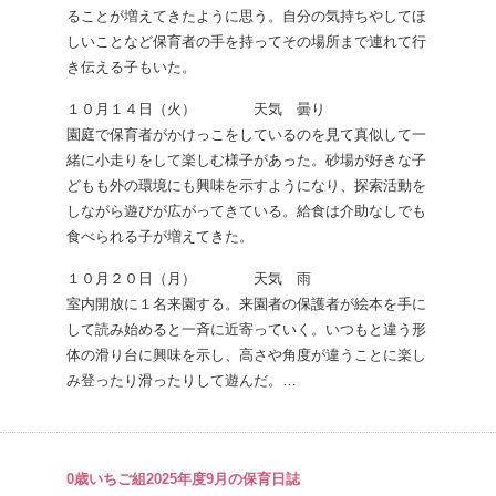
ることが増えてきたように思う。自分の気持ちやしてほ
しいことなど保育者の手を持ってその場所まで連れて行
き伝える子もいた。
１０月１４日（火） 天気 曇り
園庭で保育者がかけっこをしているのを見て真似して一
緒に小走りをして楽しむ様子があった。砂場が好きな子
どもも外の環境にも興味を示すようになり、探索活動を
しながら遊びが広がってきている。給食は介助なしでも
食べられる子が増えてきた。
１０月２０日（月） 天気 雨
室内開放に１名来園する。来園者の保護者が絵本を手に
して読み始めると一斉に近寄っていく。いつもと違う形
体の滑り台に興味を示し、高さや角度が違うことに楽し
み登ったり滑ったりして遊んだ。…
0歳いちご組2025年度9月の保育日誌