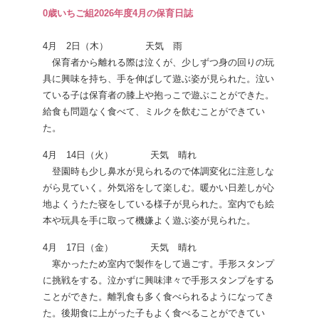
0歳いちご組2026年度4月の保育日誌
4月 2日（木） 天気 雨
保育者から離れる際は泣くが、少しずつ身の回りの玩
具に興味を持ち、手を伸ばして遊ぶ姿が見られた。泣い
ている子は保育者の膝上や抱っこで遊ぶことができた。
給食も問題なく食べて、ミルクを飲むことができてい
た。
4月 14日（火） 天気 晴れ
登園時も少し鼻水が見られるので体調変化に注意しな
がら見ていく。外気浴をして楽しむ。暖かい日差しが心
地よくうたた寝をしている様子が見られた。室内でも絵
本や玩具を手に取って機嫌よく遊ぶ姿が見られた。
4月 17日（金） 天気 晴れ
寒かったため室内で製作をして過ごす。手形スタンプ
に挑戦をする。泣かずに興味津々で手形スタンプをする
ことができた。離乳食も多く食べられるようになってき
た。後期食に上がった子もよく食べることができてい