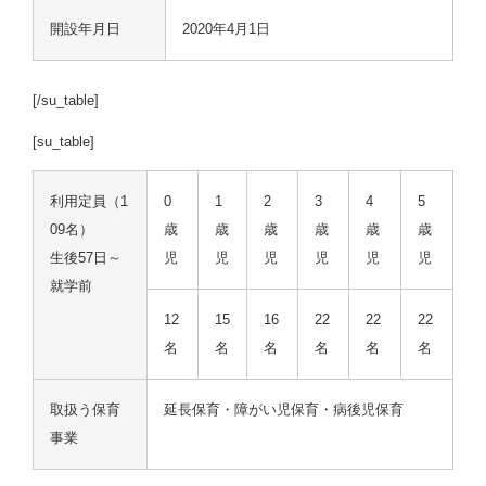
開設年月日
2020年4月1日
[/su_table]
[su_table]
利用定員（1
0
1
2
3
4
5
09名）
歳
歳
歳
歳
歳
歳
生後57日～
児
児
児
児
児
児
就学前
12
15
16
22
22
22
名
名
名
名
名
名
取扱う保育
延長保育・障がい児保育・病後児保育
事業